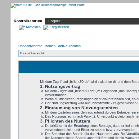
Profil
Home
Irrlicht
Hilfe
Showcase
Forum
Kontrollzentrum
Logout
Anmelden
Registrieren
Unbeantwortete Themen
|
Aktive Themen
Foren-Übersicht
Mit dem Zugriff auf „Irrlicht3D.de“ wird zwischen dir und dem Bet
1. Nutzungsvertrag
Mit dem Zugriff auf „Irrlicht3D.de“ (im Folgenden „das Board“
einverstanden.
Wenn du mit diesen Regelungen nicht einverstanden bist, so dar
Der Nutzungsvertrag wird auf unbestimmte Zeit geschlossen un
2. Einräumung von Nutzungsrechten
Mit dem Erstellen eines Beitrags erteilst du dem Betreiber ei
Das Nutzungsrecht nach Punkt 2, Unterpunkt a bleibt auch n
3. Pflichten des Nutzers
Du erklärst mit der Erstellung eines Beitrags, dass er keine In
verwendeten Links und Bilder zu setzen bzw. zu verwenden.
Der Betreiber des Boards übt das Hausrecht aus. Bei Verstöß
der Nutzung dieses Boards ausschließen und dir ein Hausverbo