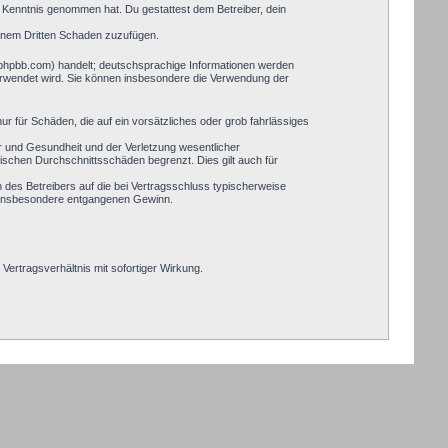
zur Kenntnis genommen hat. Du gestattest dem Betreiber, dein
einem Dritten Schaden zuzufügen.
.phpbb.com) handelt; deutschsprachige Informationen werden
verwendet wird. Sie können insbesondere die Verwendung der
ur für Schäden, die auf ein vorsätzliches oder grob fahrlässiges
r und Gesundheit und der Verletzung wesentlicher
pischen Durchschnittsschäden begrenzt. Dies gilt auch für
des Betreibers auf die bei Vertragsschluss typischerweise
, insbesondere entgangenen Gewinn.
ertragsverhältnis mit sofortiger Wirkung.