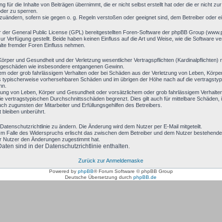
 für die Inhalte von Beiträgen übernimmt, die er nicht selbst erstellt hat oder die er nicht 
oder zu sperren.
bzuändern, sofern sie gegen o. g. Regeln verstoßen oder geeignet sind, dem Betreiber oder 
r der General Public License (GPL) bereitgestellten Foren-Software der phpBB Group (www
 Verfügung gestellt. Beide haben keinen Einfluss auf die Art und Weise, wie die Software 
alte fremder Foren Einfluss nehmen.
rper und Gesundheit und der Verletzung wesentlicher Vertragspflichten (Kardinalpflichten) n
 Folgeschäden wie insbesondere entgangenen Gewinn.
hem oder grob fahrlässigem Verhalten oder bei Schäden aus der Verletzung von Leben, Körpe
luss typischerweise vorhersehbaren Schäden und im übrigen der Höhe nach auf die vertragsty
nn.
ung von Leben, Körper und Gesundheit oder vorsätzlichem oder grob fahrlässigem Verhalten 
 vertragstypischen Durchschnittsschäden begrenzt. Dies gilt auch für mittelbare Schäden
h zugunsten der Mitarbeiter und Erfüllungsgehilfen des Betreibers.
bleiben unberührt.
Datenschutzrichtlinie zu ändern. Die Änderung wird dem Nutzer per E-Mail mitgeteilt.
Im Falle des Widerspruchs erlischt das zwischen dem Betreiber und dem Nutzer bestehende V
er Nutzer den Änderungen zugestimmt hat.
en sind in der Datenschutzrichtlinie enthalten.
Zurück zur Anmeldemaske
Powered by
phpBB
® Forum Software © phpBB Group
Deutsche Übersetzung durch
phpBB.de