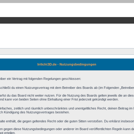
Irrlicht3D.de - Nutzungsbedingungen
reiber ein Vertrag mit folgenden Regelungen geschlossen:
) schließt du einen Nutzungsvertrag mit dem Betreiber des Boards ab (im Folgenden „Betreibe
fst du das Board nicht weiter nutzen. Für die Nutzung des Boards gelten jeweils die an diese
d kann von beiden Seiten ohne Einhaltung einer Frist jederzeit gekündigt werden.
n einfaches, zeitlich und räumlich unbeschränktes und unentgeltliches Recht, deinen Beitrag 
ach Kündigung des Nutzungsvertrages bestehen.
halte enthält, die gegen geltendes Recht oder die guten Sitten verstoßen. Du erklärst insbeso
en gegen diese Nutzungsbedingungen oder anderer im Board veröffentlichten Regeln kann d
t erteilen.