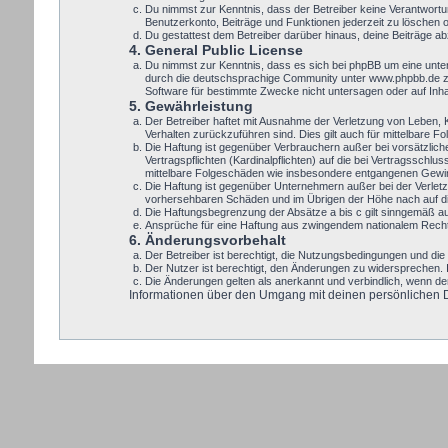
Du nimmst zur Kenntnis, dass der Betreiber keine Verantwortung
Benutzerkonto, Beiträge und Funktionen jederzeit zu löschen 
Du gestattest dem Betreiber darüber hinaus, deine Beiträge a
4. General Public License
Du nimmst zur Kenntnis, dass es sich bei phpBB um eine unte
durch die deutschsprachige Community unter www.phpbb.de zur
Software für bestimmte Zwecke nicht untersagen oder auf Inh
5. Gewährleistung
Der Betreiber haftet mit Ausnahme der Verletzung von Leben, Kö
Verhalten zurückzuführen sind. Dies gilt auch für mittelbare
Die Haftung ist gegenüber Verbrauchern außer bei vorsätzlic
Vertragspflichten (Kardinalpflichten) auf die bei Vertragssch
mittelbare Folgeschäden wie insbesondere entgangenen Gewi
Die Haftung ist gegenüber Unternehmern außer bei der Verletz
vorhersehbaren Schäden und im Übrigen der Höhe nach auf die
Die Haftungsbegrenzung der Absätze a bis c gilt sinngemäß auc
Ansprüche für eine Haftung aus zwingendem nationalem Recht 
6. Änderungsvorbehalt
Der Betreiber ist berechtigt, die Nutzungsbedingungen und die 
Der Nutzer ist berechtigt, den Änderungen zu widersprechen. 
Die Änderungen gelten als anerkannt und verbindlich, wenn d
Informationen über den Umgang mit deinen persönlichen Dat