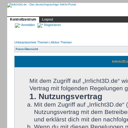
Profil
Home
Irrlicht
Hilfe
Showcase
Forum
Kontrollzentrum
Logout
Anmelden
Registrieren
Unbeantwortete Themen
|
Aktive Themen
Foren-Übersicht
Irrlicht3D
Mit dem Zugriff auf „Irrlicht3D.de“ 
Vertrag mit folgenden Regelungen 
1. Nutzungsvertrag
Mit dem Zugriff auf „Irrlicht3D.de
Nutzungsvertrag mit dem Betreiber
und erklärst dich mit den nachfo
Wenn du mit diesen Regelungen nic