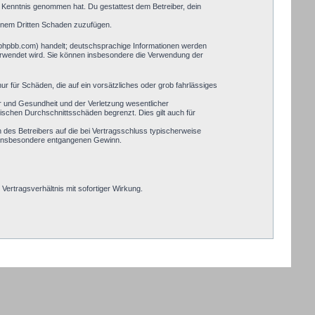
zur Kenntnis genommen hat. Du gestattest dem Betreiber, dein
einem Dritten Schaden zuzufügen.
.phpbb.com) handelt; deutschsprachige Informationen werden
verwendet wird. Sie können insbesondere die Verwendung der
ur für Schäden, die auf ein vorsätzliches oder grob fahrlässiges
r und Gesundheit und der Verletzung wesentlicher
pischen Durchschnittsschäden begrenzt. Dies gilt auch für
des Betreibers auf die bei Vertragsschluss typischerweise
, insbesondere entgangenen Gewinn.
ertragsverhältnis mit sofortiger Wirkung.