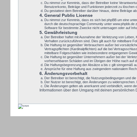
Du nimmst zur Kenntnis, dass der Betreiber keine Verantwortung
Benutzerkonto, Beiträge und Funktionen jederzeit zu löschen 
Du gestattest dem Betreiber darüber hinaus, deine Beiträge a
4. General Public License
Du nimmst zur Kenntnis, dass es sich bei phpBB um eine unte
durch die deutschsprachige Community unter www.phpbb.de zur
Software für bestimmte Zwecke nicht untersagen oder auf Inh
5. Gewährleistung
Der Betreiber haftet mit Ausnahme der Verletzung von Leben, Kö
Verhalten zurückzuführen sind. Dies gilt auch für mittelbare
Die Haftung ist gegenüber Verbrauchern außer bei vorsätzlic
Vertragspflichten (Kardinalpflichten) auf die bei Vertragssch
mittelbare Folgeschäden wie insbesondere entgangenen Gewi
Die Haftung ist gegenüber Unternehmern außer bei der Verletz
vorhersehbaren Schäden und im Übrigen der Höhe nach auf die
Die Haftungsbegrenzung der Absätze a bis c gilt sinngemäß auc
Ansprüche für eine Haftung aus zwingendem nationalem Recht 
6. Änderungsvorbehalt
Der Betreiber ist berechtigt, die Nutzungsbedingungen und die 
Der Nutzer ist berechtigt, den Änderungen zu widersprechen. 
Die Änderungen gelten als anerkannt und verbindlich, wenn d
Informationen über den Umgang mit deinen persönlichen Dat