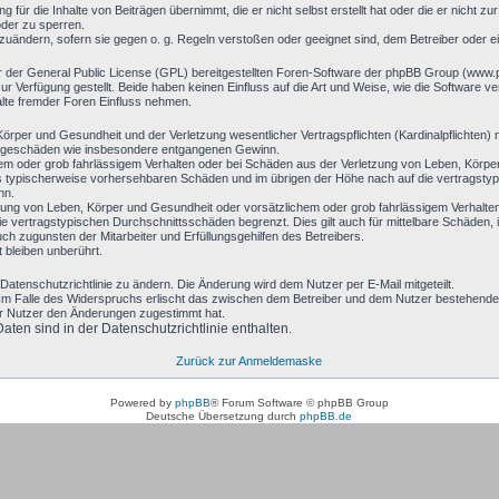
 für die Inhalte von Beiträgen übernimmt, die er nicht selbst erstellt hat oder die er nicht 
oder zu sperren.
bzuändern, sofern sie gegen o. g. Regeln verstoßen oder geeignet sind, dem Betreiber oder 
r der General Public License (GPL) bereitgestellten Foren-Software der phpBB Group (www
 Verfügung gestellt. Beide haben keinen Einfluss auf die Art und Weise, wie die Software 
alte fremder Foren Einfluss nehmen.
rper und Gesundheit und der Verletzung wesentlicher Vertragspflichten (Kardinalpflichten) n
 Folgeschäden wie insbesondere entgangenen Gewinn.
hem oder grob fahrlässigem Verhalten oder bei Schäden aus der Verletzung von Leben, Körpe
luss typischerweise vorhersehbaren Schäden und im übrigen der Höhe nach auf die vertragsty
nn.
ung von Leben, Körper und Gesundheit oder vorsätzlichem oder grob fahrlässigem Verhalten 
 vertragstypischen Durchschnittsschäden begrenzt. Dies gilt auch für mittelbare Schäden
h zugunsten der Mitarbeiter und Erfüllungsgehilfen des Betreibers.
bleiben unberührt.
Datenschutzrichtlinie zu ändern. Die Änderung wird dem Nutzer per E-Mail mitgeteilt.
Im Falle des Widerspruchs erlischt das zwischen dem Betreiber und dem Nutzer bestehende V
er Nutzer den Änderungen zugestimmt hat.
en sind in der Datenschutzrichtlinie enthalten.
Zurück zur Anmeldemaske
Powered by
phpBB
® Forum Software © phpBB Group
Deutsche Übersetzung durch
phpBB.de