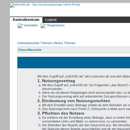
Profil
Home
Irrlicht
Hilfe
Showcase
Forum
Kontrollzentrum
Logout
Anmelden
Registrieren
Unbeantwortete Themen
|
Aktive Themen
Foren-Übersicht
Mit dem Zugriff auf „Irrlicht3D.de“ wird zwischen dir und dem Bet
1. Nutzungsvertrag
Mit dem Zugriff auf „Irrlicht3D.de“ (im Folgenden „das Board“
einverstanden.
Wenn du mit diesen Regelungen nicht einverstanden bist, so dar
Der Nutzungsvertrag wird auf unbestimmte Zeit geschlossen un
2. Einräumung von Nutzungsrechten
Mit dem Erstellen eines Beitrags erteilst du dem Betreiber ei
Das Nutzungsrecht nach Punkt 2, Unterpunkt a bleibt auch n
3. Pflichten des Nutzers
Du erklärst mit der Erstellung eines Beitrags, dass er keine In
verwendeten Links und Bilder zu setzen bzw. zu verwenden.
Der Betreiber des Boards übt das Hausrecht aus. Bei Verstöß
der Nutzung dieses Boards ausschließen und dir ein Hausverbo