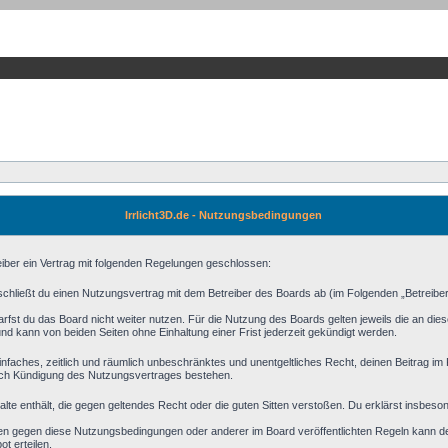
Irrlicht3D.de - Nutzungsbedingungen
reiber ein Vertrag mit folgenden Regelungen geschlossen:
) schließt du einen Nutzungsvertrag mit dem Betreiber des Boards ab (im Folgenden „Betreibe
fst du das Board nicht weiter nutzen. Für die Nutzung des Boards gelten jeweils die an diese
d kann von beiden Seiten ohne Einhaltung einer Frist jederzeit gekündigt werden.
n einfaches, zeitlich und räumlich unbeschränktes und unentgeltliches Recht, deinen Beitrag 
ach Kündigung des Nutzungsvertrages bestehen.
halte enthält, die gegen geltendes Recht oder die guten Sitten verstoßen. Du erklärst insbeso
en gegen diese Nutzungsbedingungen oder anderer im Board veröffentlichten Regeln kann d
t erteilen.