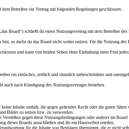
d dem Betreiber ein Vertrag mit folgenden Regelungen geschlossen:
„das Board“) schließt du einen Nutzungsvertrag mit dem Betreiber des 
ist, so darfst du das Board nicht weiter nutzen. Für die Nutzung des Bo
hlossen und kann von beiden Seiten ohne Einhaltung einer Frist jeder
treiber ein einfaches, zeitlich und räumlich unbeschränktes und unentg
ibt auch nach Kündigung des Nutzungsvertrages bestehen.
er keine Inhalte enthält, die gegen geltendes Recht oder die guten Sitte
 und Bilder zu setzen bzw. zu verwenden.
ei Verstößen gegen diese Nutzungsbedingungen oder anderer im Board v
g dieses Boards ausschließen und dir ein Hausverbot erteilen.
rantwortung für die Inhalte von Beiträgen übernimmt, die er nicht selb