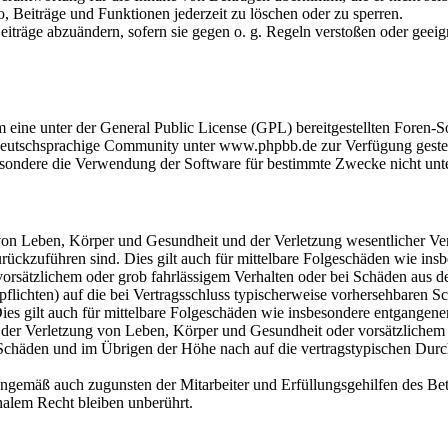
o, Beiträge und Funktionen jederzeit zu löschen oder zu sperren.
Beiträge abzuändern, sofern sie gegen o. g. Regeln verstoßen oder geei
m eine unter der General Public License (GPL) bereitgestellten Fore
eutschsprachige Community unter www.phpbb.de zur Verfügung gestellt
sondere die Verwendung der Software für bestimmte Zwecke nicht unte
on Leben, Körper und Gesundheit und der Verletzung wesentlicher Vertr
 zurückzuführen sind. Dies gilt auch für mittelbare Folgeschäden wie i
vorsätzlichem oder grob fahrlässigem Verhalten oder bei Schäden aus 
lpflichten) auf die bei Vertragsschluss typischerweise vorhersehbaren 
Dies gilt auch für mittelbare Folgeschäden wie insbesondere entgangen
der Verletzung von Leben, Körper und Gesundheit oder vorsätzlichem o
Schäden und im Übrigen der Höhe nach auf die vertragstypischen Durchs
nngemäß auch zugunsten der Mitarbeiter und Erfüllungsgehilfen des Bet
alem Recht bleiben unberührt.