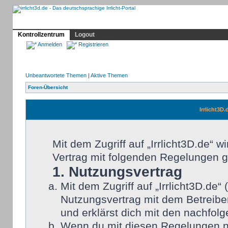
Profil
Home
Irrlicht
Hilfe
Showcase
Forum
Kontrollzentrum
Logout
Anmelden
Registrieren
Unbeantwortete Themen
|
Aktive Themen
Foren-Übersicht
Irrlicht3D
Mit dem Zugriff auf „Irrlicht3D.de“ 
Vertrag mit folgenden Regelungen 
1. Nutzungsvertrag
Mit dem Zugriff auf „Irrlicht3D.de
Nutzungsvertrag mit dem Betreiber
und erklärst dich mit den nachfo
Wenn du mit diesen Regelungen nic