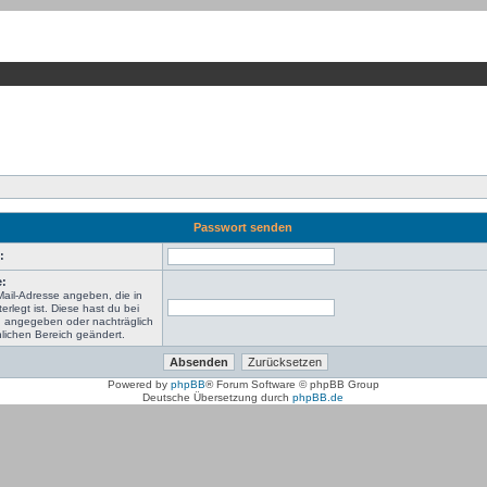
Passwort senden
:
e:
Mail-Adresse angeben, die in
terlegt ist. Diese hast du bei
ng angegeben oder nachträglich
lichen Bereich geändert.
Powered by
phpBB
® Forum Software © phpBB Group
Deutsche Übersetzung durch
phpBB.de