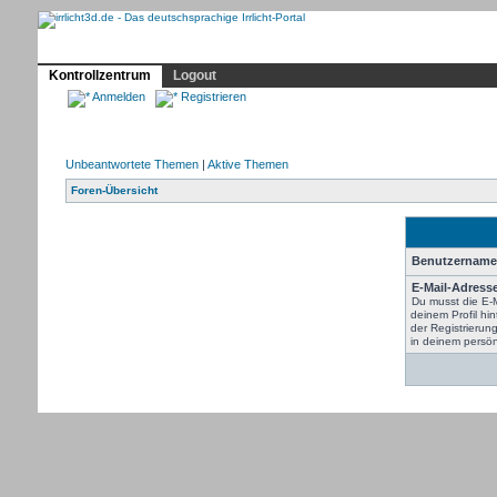
Profil
Home
Irrlicht
Hilfe
Showcase
Forum
Kontrollzentrum
Logout
Anmelden
Registrieren
Unbeantwortete Themen
|
Aktive Themen
Foren-Übersicht
Benutzername
E-Mail-Adress
Du musst die E-
deinem Profil hin
der Registrieru
in deinem persön