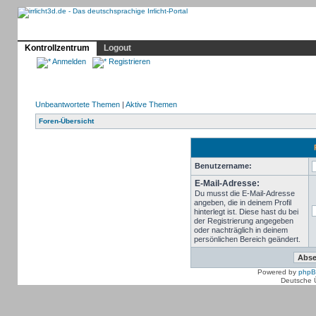
Profil
Home
Irrlicht
Hilfe
Showcase
Forum
Kontrollzentrum
Logout
Anmelden
Registrieren
Unbeantwortete Themen
|
Aktive Themen
Foren-Übersicht
Benutzername:
E-Mail-Adresse:
Du musst die E-Mail-Adresse
angeben, die in deinem Profil
hinterlegt ist. Diese hast du bei
der Registrierung angegeben
oder nachträglich in deinem
persönlichen Bereich geändert.
Powered by
php
Deutsche 