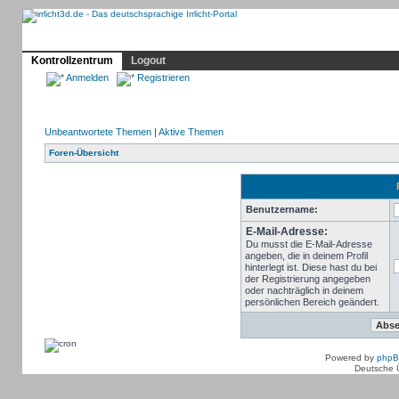
Profil
Home
Irrlicht
Hilfe
Showcase
Forum
Kontrollzentrum
Logout
Anmelden
Registrieren
Unbeantwortete Themen
|
Aktive Themen
Foren-Übersicht
Benutzername:
E-Mail-Adresse:
Du musst die E-Mail-Adresse
angeben, die in deinem Profil
hinterlegt ist. Diese hast du bei
der Registrierung angegeben
oder nachträglich in deinem
persönlichen Bereich geändert.
Powered by
php
Deutsche 