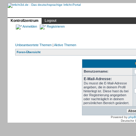
Profil
Home
Irrlicht
Hilfe
Showcase
Forum
Kontrollzentrum
Logout
Anmelden
Registrieren
Unbeantwortete Themen
|
Aktive Themen
Foren-Übersicht
Benutzername:
E-Mail-Adresse:
Du musst die E-Mail-Adresse
angeben, die in deinem Profil
hinterlegt ist. Diese hast du bei
der Registrierung angegeben
oder nachträglich in deinem
persönlichen Bereich geändert.
Powered by
php
Deutsche 