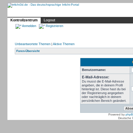
Profil
Home
Irrlicht
Hilfe
Showcase
Forum
Kontrollzentrum
Logout
Anmelden
Registrieren
Unbeantwortete Themen
|
Aktive Themen
Foren-Übersicht
Benutzername:
E-Mail-Adresse:
Du musst die E-Mail-Adresse
angeben, die in deinem Profil
hinterlegt ist. Diese hast du bei
der Registrierung angegeben
oder nachträglich in deinem
persönlichen Bereich geändert.
Powered by
php
Deutsche 