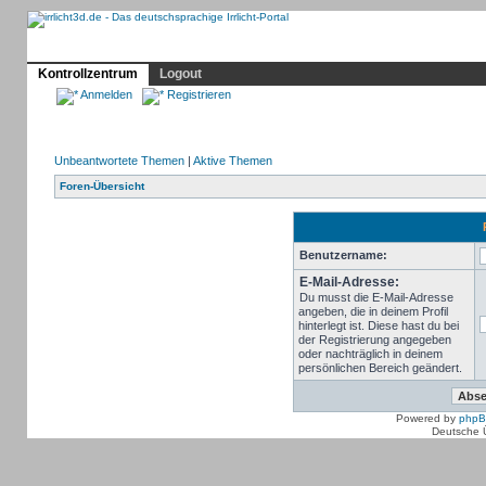
Profil
Home
Irrlicht
Hilfe
Showcase
Forum
Kontrollzentrum
Logout
Anmelden
Registrieren
Unbeantwortete Themen
|
Aktive Themen
Foren-Übersicht
Benutzername:
E-Mail-Adresse:
Du musst die E-Mail-Adresse
angeben, die in deinem Profil
hinterlegt ist. Diese hast du bei
der Registrierung angegeben
oder nachträglich in deinem
persönlichen Bereich geändert.
Powered by
php
Deutsche 