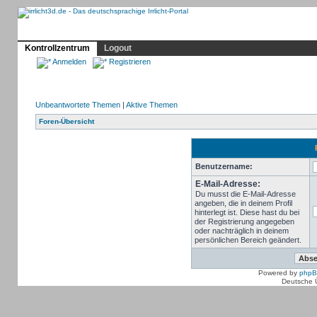
Profil
Home
Irrlicht
Hilfe
Showcase
Forum
Kontrollzentrum
Logout
Anmelden
Registrieren
Unbeantwortete Themen
|
Aktive Themen
Foren-Übersicht
Benutzername:
E-Mail-Adresse:
Du musst die E-Mail-Adresse
angeben, die in deinem Profil
hinterlegt ist. Diese hast du bei
der Registrierung angegeben
oder nachträglich in deinem
persönlichen Bereich geändert.
Powered by
php
Deutsche 