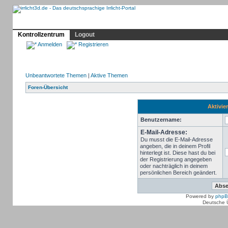
Profil
Home
Irrlicht
Hilfe
Showcase
Forum
Kontrollzentrum
Logout
Anmelden
Registrieren
Unbeantwortete Themen
|
Aktive Themen
Foren-Übersicht
Aktivie
Benutzername:
E-Mail-Adresse:
Du musst die E-Mail-Adresse
angeben, die in deinem Profil
hinterlegt ist. Diese hast du bei
der Registrierung angegeben
oder nachträglich in deinem
persönlichen Bereich geändert.
Powered by
php
Deutsche 