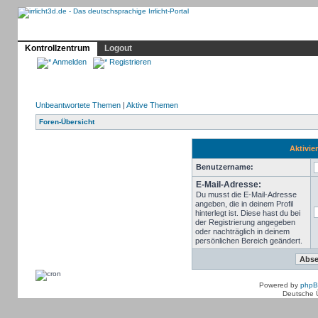
Profil
Home
Irrlicht
Hilfe
Showcase
Forum
Kontrollzentrum
Logout
Anmelden
Registrieren
Unbeantwortete Themen
|
Aktive Themen
Foren-Übersicht
Aktivie
Benutzername:
E-Mail-Adresse:
Du musst die E-Mail-Adresse
angeben, die in deinem Profil
hinterlegt ist. Diese hast du bei
der Registrierung angegeben
oder nachträglich in deinem
persönlichen Bereich geändert.
Powered by
php
Deutsche 