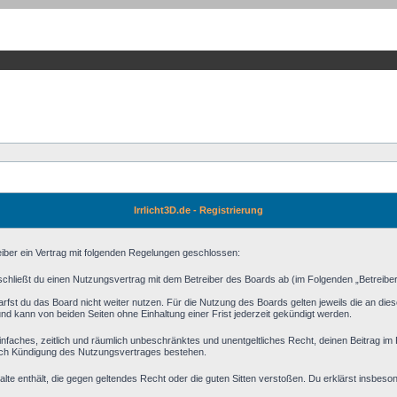
Irrlicht3D.de - Registrierung
reiber ein Vertrag mit folgenden Regelungen geschlossen:
) schließt du einen Nutzungsvertrag mit dem Betreiber des Boards ab (im Folgenden „Betreibe
fst du das Board nicht weiter nutzen. Für die Nutzung des Boards gelten jeweils die an diese
d kann von beiden Seiten ohne Einhaltung einer Frist jederzeit gekündigt werden.
n einfaches, zeitlich und räumlich unbeschränktes und unentgeltliches Recht, deinen Beitrag 
ach Kündigung des Nutzungsvertrages bestehen.
halte enthält, die gegen geltendes Recht oder die guten Sitten verstoßen. Du erklärst insbeso