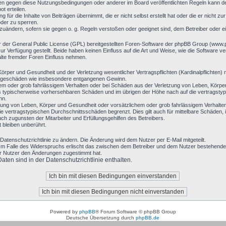
en gegen diese Nutzungsbedingungen oder anderer im Board veröffentlichten Regeln kann d
t erteilen.
 für die Inhalte von Beiträgen übernimmt, die er nicht selbst erstellt hat oder die er nicht 
oder zu sperren.
bzuändern, sofern sie gegen o. g. Regeln verstoßen oder geeignet sind, dem Betreiber oder 
r der General Public License (GPL) bereitgestellten Foren-Software der phpBB Group (www
 Verfügung gestellt. Beide haben keinen Einfluss auf die Art und Weise, wie die Software 
alte fremder Foren Einfluss nehmen.
rper und Gesundheit und der Verletzung wesentlicher Vertragspflichten (Kardinalpflichten) n
 Folgeschäden wie insbesondere entgangenen Gewinn.
hem oder grob fahrlässigem Verhalten oder bei Schäden aus der Verletzung von Leben, Körpe
luss typischerweise vorhersehbaren Schäden und im übrigen der Höhe nach auf die vertragsty
nn.
ung von Leben, Körper und Gesundheit oder vorsätzlichem oder grob fahrlässigem Verhalten 
 vertragstypischen Durchschnittsschäden begrenzt. Dies gilt auch für mittelbare Schäden
h zugunsten der Mitarbeiter und Erfüllungsgehilfen des Betreibers.
bleiben unberührt.
Datenschutzrichtlinie zu ändern. Die Änderung wird dem Nutzer per E-Mail mitgeteilt.
Im Falle des Widerspruchs erlischt das zwischen dem Betreiber und dem Nutzer bestehende V
er Nutzer den Änderungen zugestimmt hat.
en sind in der Datenschutzrichtlinie enthalten.
Powered by
phpBB
® Forum Software © phpBB Group
Deutsche Übersetzung durch
phpBB.de