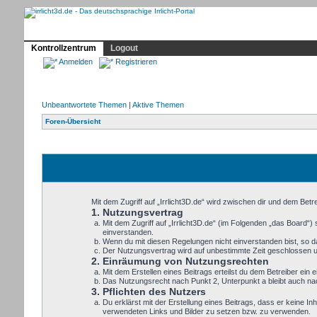
Profil
Home
Irrlicht
Hilfe
Showcase
Forum
Kontrollzentrum
Logout
Anmelden
Registrieren
Unbeantwortete Themen
|
Aktive Themen
Foren-Übersicht
Mit dem Zugriff auf „Irrlicht3D.de“ wird zwischen dir und dem Bet
1. Nutzungsvertrag
Mit dem Zugriff auf „Irrlicht3D.de“ (im Folgenden „das Board“
einverstanden.
Wenn du mit diesen Regelungen nicht einverstanden bist, so dar
Der Nutzungsvertrag wird auf unbestimmte Zeit geschlossen un
2. Einräumung von Nutzungsrechten
Mit dem Erstellen eines Beitrags erteilst du dem Betreiber ei
Das Nutzungsrecht nach Punkt 2, Unterpunkt a bleibt auch n
3. Pflichten des Nutzers
Du erklärst mit der Erstellung eines Beitrags, dass er keine In
verwendeten Links und Bilder zu setzen bzw. zu verwenden.