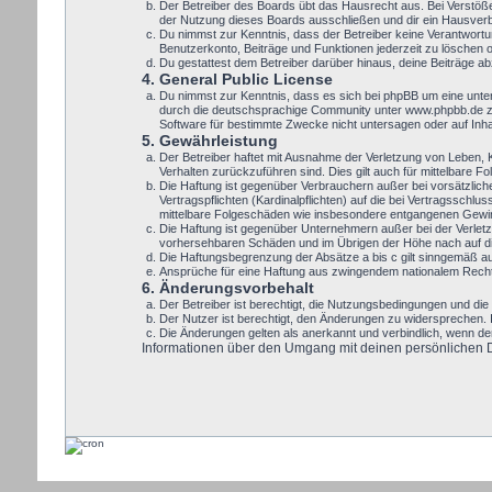
Der Betreiber des Boards übt das Hausrecht aus. Bei Verstöß
der Nutzung dieses Boards ausschließen und dir ein Hausverbo
Du nimmst zur Kenntnis, dass der Betreiber keine Verantwortung
Benutzerkonto, Beiträge und Funktionen jederzeit zu löschen 
Du gestattest dem Betreiber darüber hinaus, deine Beiträge a
4. General Public License
Du nimmst zur Kenntnis, dass es sich bei phpBB um eine unte
durch die deutschsprachige Community unter www.phpbb.de zur
Software für bestimmte Zwecke nicht untersagen oder auf Inh
5. Gewährleistung
Der Betreiber haftet mit Ausnahme der Verletzung von Leben, Kö
Verhalten zurückzuführen sind. Dies gilt auch für mittelbare
Die Haftung ist gegenüber Verbrauchern außer bei vorsätzlic
Vertragspflichten (Kardinalpflichten) auf die bei Vertragssch
mittelbare Folgeschäden wie insbesondere entgangenen Gewi
Die Haftung ist gegenüber Unternehmern außer bei der Verletz
vorhersehbaren Schäden und im Übrigen der Höhe nach auf die
Die Haftungsbegrenzung der Absätze a bis c gilt sinngemäß auc
Ansprüche für eine Haftung aus zwingendem nationalem Recht 
6. Änderungsvorbehalt
Der Betreiber ist berechtigt, die Nutzungsbedingungen und die 
Der Nutzer ist berechtigt, den Änderungen zu widersprechen. 
Die Änderungen gelten als anerkannt und verbindlich, wenn d
Informationen über den Umgang mit deinen persönlichen Dat