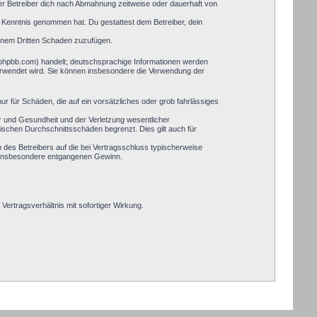
er Betreiber dich nach Abmahnung zeitweise oder dauerhaft von
zur Kenntnis genommen hat. Du gestattest dem Betreiber, dein
einem Dritten Schaden zuzufügen.
.phpbb.com) handelt; deutschsprachige Informationen werden
verwendet wird. Sie können insbesondere die Verwendung der
ur für Schäden, die auf ein vorsätzliches oder grob fahrlässiges
r und Gesundheit und der Verletzung wesentlicher
pischen Durchschnittsschäden begrenzt. Dies gilt auch für
des Betreibers auf die bei Vertragsschluss typischerweise
, insbesondere entgangenen Gewinn.
ertragsverhältnis mit sofortiger Wirkung.