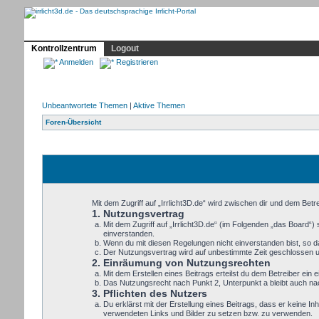
Profil
Home
Irrlicht
Hilfe
Showcase
Forum
Kontrollzentrum
Logout
Anmelden
Registrieren
Unbeantwortete Themen
|
Aktive Themen
Foren-Übersicht
Mit dem Zugriff auf „Irrlicht3D.de“ wird zwischen dir und dem Bet
1. Nutzungsvertrag
Mit dem Zugriff auf „Irrlicht3D.de“ (im Folgenden „das Board“
einverstanden.
Wenn du mit diesen Regelungen nicht einverstanden bist, so dar
Der Nutzungsvertrag wird auf unbestimmte Zeit geschlossen un
2. Einräumung von Nutzungsrechten
Mit dem Erstellen eines Beitrags erteilst du dem Betreiber ei
Das Nutzungsrecht nach Punkt 2, Unterpunkt a bleibt auch n
3. Pflichten des Nutzers
Du erklärst mit der Erstellung eines Beitrags, dass er keine In
verwendeten Links und Bilder zu setzen bzw. zu verwenden.