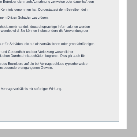
er Betreiber dich nach Abmahnung zeitweise oder dauerhaft von
zur Kenntnis genommen hat. Du gestattest dem Betreiber, dein
einem Dritten Schaden zuzufügen.
.phpbb.com) handelt; deutschsprachige Informationen werden
verwendet wird. Sie können insbesondere die Verwendung der
ur für Schäden, die auf ein vorsätzliches oder grob fahrlässiges
r und Gesundheit und der Verletzung wesentlicher
pischen Durchschnittsschäden begrenzt. Dies gilt auch für
des Betreibers auf die bei Vertragsschluss typischerweise
, insbesondere entgangenen Gewinn.
ertragsverhältnis mit sofortiger Wirkung.