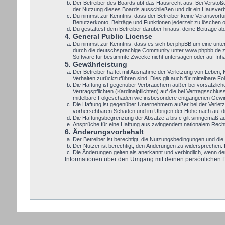
Der Betreiber des Boards übt das Hausrecht aus. Bei Verstöß
der Nutzung dieses Boards ausschließen und dir ein Hausverbo
Du nimmst zur Kenntnis, dass der Betreiber keine Verantwortung
Benutzerkonto, Beiträge und Funktionen jederzeit zu löschen 
Du gestattest dem Betreiber darüber hinaus, deine Beiträge a
4. General Public License
Du nimmst zur Kenntnis, dass es sich bei phpBB um eine unte
durch die deutschsprachige Community unter www.phpbb.de zur
Software für bestimmte Zwecke nicht untersagen oder auf Inh
5. Gewährleistung
Der Betreiber haftet mit Ausnahme der Verletzung von Leben, Kö
Verhalten zurückzuführen sind. Dies gilt auch für mittelbare
Die Haftung ist gegenüber Verbrauchern außer bei vorsätzlic
Vertragspflichten (Kardinalpflichten) auf die bei Vertragssch
mittelbare Folgeschäden wie insbesondere entgangenen Gewi
Die Haftung ist gegenüber Unternehmern außer bei der Verletz
vorhersehbaren Schäden und im Übrigen der Höhe nach auf die
Die Haftungsbegrenzung der Absätze a bis c gilt sinngemäß auc
Ansprüche für eine Haftung aus zwingendem nationalem Recht 
6. Änderungsvorbehalt
Der Betreiber ist berechtigt, die Nutzungsbedingungen und die 
Der Nutzer ist berechtigt, den Änderungen zu widersprechen. 
Die Änderungen gelten als anerkannt und verbindlich, wenn d
Informationen über den Umgang mit deinen persönlichen Dat