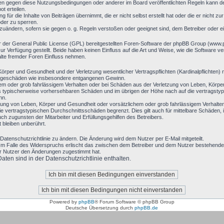
en gegen diese Nutzungsbedingungen oder anderer im Board veröffentlichten Regeln kann d
t erteilen.
 für die Inhalte von Beiträgen übernimmt, die er nicht selbst erstellt hat oder die er nicht 
oder zu sperren.
bzuändern, sofern sie gegen o. g. Regeln verstoßen oder geeignet sind, dem Betreiber oder 
r der General Public License (GPL) bereitgestellten Foren-Software der phpBB Group (www
 Verfügung gestellt. Beide haben keinen Einfluss auf die Art und Weise, wie die Software 
alte fremder Foren Einfluss nehmen.
rper und Gesundheit und der Verletzung wesentlicher Vertragspflichten (Kardinalpflichten) n
 Folgeschäden wie insbesondere entgangenen Gewinn.
hem oder grob fahrlässigem Verhalten oder bei Schäden aus der Verletzung von Leben, Körpe
luss typischerweise vorhersehbaren Schäden und im übrigen der Höhe nach auf die vertragsty
nn.
ung von Leben, Körper und Gesundheit oder vorsätzlichem oder grob fahrlässigem Verhalten 
 vertragstypischen Durchschnittsschäden begrenzt. Dies gilt auch für mittelbare Schäden
h zugunsten der Mitarbeiter und Erfüllungsgehilfen des Betreibers.
bleiben unberührt.
Datenschutzrichtlinie zu ändern. Die Änderung wird dem Nutzer per E-Mail mitgeteilt.
Im Falle des Widerspruchs erlischt das zwischen dem Betreiber und dem Nutzer bestehende V
er Nutzer den Änderungen zugestimmt hat.
en sind in der Datenschutzrichtlinie enthalten.
Powered by
phpBB
® Forum Software © phpBB Group
Deutsche Übersetzung durch
phpBB.de