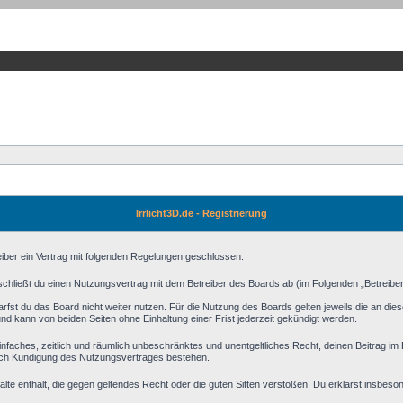
Irrlicht3D.de - Registrierung
reiber ein Vertrag mit folgenden Regelungen geschlossen:
) schließt du einen Nutzungsvertrag mit dem Betreiber des Boards ab (im Folgenden „Betreibe
fst du das Board nicht weiter nutzen. Für die Nutzung des Boards gelten jeweils die an diese
d kann von beiden Seiten ohne Einhaltung einer Frist jederzeit gekündigt werden.
n einfaches, zeitlich und räumlich unbeschränktes und unentgeltliches Recht, deinen Beitrag 
ach Kündigung des Nutzungsvertrages bestehen.
halte enthält, die gegen geltendes Recht oder die guten Sitten verstoßen. Du erklärst insbeso