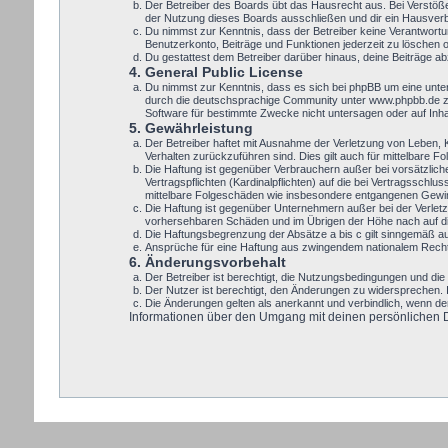
Der Betreiber des Boards übt das Hausrecht aus. Bei Verstöß
der Nutzung dieses Boards ausschließen und dir ein Hausverbo
Du nimmst zur Kenntnis, dass der Betreiber keine Verantwortung
Benutzerkonto, Beiträge und Funktionen jederzeit zu löschen 
Du gestattest dem Betreiber darüber hinaus, deine Beiträge a
4. General Public License
Du nimmst zur Kenntnis, dass es sich bei phpBB um eine unte
durch die deutschsprachige Community unter www.phpbb.de zur
Software für bestimmte Zwecke nicht untersagen oder auf Inh
5. Gewährleistung
Der Betreiber haftet mit Ausnahme der Verletzung von Leben, Kö
Verhalten zurückzuführen sind. Dies gilt auch für mittelbare
Die Haftung ist gegenüber Verbrauchern außer bei vorsätzlic
Vertragspflichten (Kardinalpflichten) auf die bei Vertragssch
mittelbare Folgeschäden wie insbesondere entgangenen Gewi
Die Haftung ist gegenüber Unternehmern außer bei der Verletz
vorhersehbaren Schäden und im Übrigen der Höhe nach auf die
Die Haftungsbegrenzung der Absätze a bis c gilt sinngemäß auc
Ansprüche für eine Haftung aus zwingendem nationalem Recht 
6. Änderungsvorbehalt
Der Betreiber ist berechtigt, die Nutzungsbedingungen und die 
Der Nutzer ist berechtigt, den Änderungen zu widersprechen. 
Die Änderungen gelten als anerkannt und verbindlich, wenn d
Informationen über den Umgang mit deinen persönlichen Dat