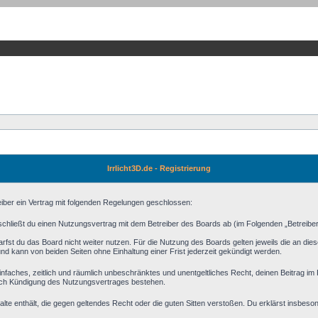
Irrlicht3D.de - Registrierung
reiber ein Vertrag mit folgenden Regelungen geschlossen:
) schließt du einen Nutzungsvertrag mit dem Betreiber des Boards ab (im Folgenden „Betreibe
fst du das Board nicht weiter nutzen. Für die Nutzung des Boards gelten jeweils die an diese
d kann von beiden Seiten ohne Einhaltung einer Frist jederzeit gekündigt werden.
n einfaches, zeitlich und räumlich unbeschränktes und unentgeltliches Recht, deinen Beitrag 
ach Kündigung des Nutzungsvertrages bestehen.
halte enthält, die gegen geltendes Recht oder die guten Sitten verstoßen. Du erklärst insbeso