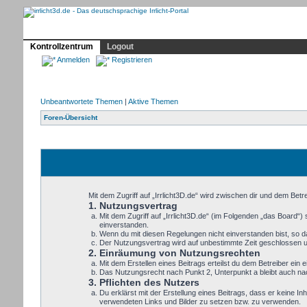
Profil
Home
Irrlicht
Hilfe
Showcase
Forum
Kontrollzentrum
Logout
Anmelden
Registrieren
Unbeantwortete Themen
|
Aktive Themen
Foren-Übersicht
Mit dem Zugriff auf „Irrlicht3D.de“ wird zwischen dir und dem Bet
1. Nutzungsvertrag
Mit dem Zugriff auf „Irrlicht3D.de“ (im Folgenden „das Board“
einverstanden.
Wenn du mit diesen Regelungen nicht einverstanden bist, so dar
Der Nutzungsvertrag wird auf unbestimmte Zeit geschlossen un
2. Einräumung von Nutzungsrechten
Mit dem Erstellen eines Beitrags erteilst du dem Betreiber ei
Das Nutzungsrecht nach Punkt 2, Unterpunkt a bleibt auch n
3. Pflichten des Nutzers
Du erklärst mit der Erstellung eines Beitrags, dass er keine In
verwendeten Links und Bilder zu setzen bzw. zu verwenden.