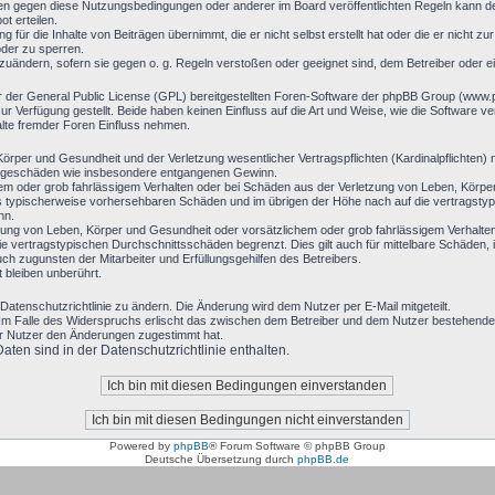
en gegen diese Nutzungsbedingungen oder anderer im Board veröffentlichten Regeln kann d
t erteilen.
 für die Inhalte von Beiträgen übernimmt, die er nicht selbst erstellt hat oder die er nicht 
oder zu sperren.
bzuändern, sofern sie gegen o. g. Regeln verstoßen oder geeignet sind, dem Betreiber oder 
r der General Public License (GPL) bereitgestellten Foren-Software der phpBB Group (www
 Verfügung gestellt. Beide haben keinen Einfluss auf die Art und Weise, wie die Software 
alte fremder Foren Einfluss nehmen.
rper und Gesundheit und der Verletzung wesentlicher Vertragspflichten (Kardinalpflichten) n
 Folgeschäden wie insbesondere entgangenen Gewinn.
hem oder grob fahrlässigem Verhalten oder bei Schäden aus der Verletzung von Leben, Körpe
luss typischerweise vorhersehbaren Schäden und im übrigen der Höhe nach auf die vertragsty
nn.
ung von Leben, Körper und Gesundheit oder vorsätzlichem oder grob fahrlässigem Verhalten 
 vertragstypischen Durchschnittsschäden begrenzt. Dies gilt auch für mittelbare Schäden
h zugunsten der Mitarbeiter und Erfüllungsgehilfen des Betreibers.
bleiben unberührt.
Datenschutzrichtlinie zu ändern. Die Änderung wird dem Nutzer per E-Mail mitgeteilt.
Im Falle des Widerspruchs erlischt das zwischen dem Betreiber und dem Nutzer bestehende V
er Nutzer den Änderungen zugestimmt hat.
en sind in der Datenschutzrichtlinie enthalten.
Powered by
phpBB
® Forum Software © phpBB Group
Deutsche Übersetzung durch
phpBB.de