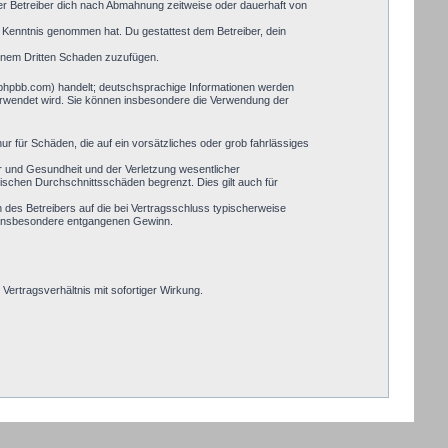
er Betreiber dich nach Abmahnung zeitweise oder dauerhaft von
zur Kenntnis genommen hat. Du gestattest dem Betreiber, dein
einem Dritten Schaden zuzufügen.
.phpbb.com) handelt; deutschsprachige Informationen werden
verwendet wird. Sie können insbesondere die Verwendung der
ur für Schäden, die auf ein vorsätzliches oder grob fahrlässiges
r und Gesundheit und der Verletzung wesentlicher
pischen Durchschnittsschäden begrenzt. Dies gilt auch für
des Betreibers auf die bei Vertragsschluss typischerweise
, insbesondere entgangenen Gewinn.
ertragsverhältnis mit sofortiger Wirkung.