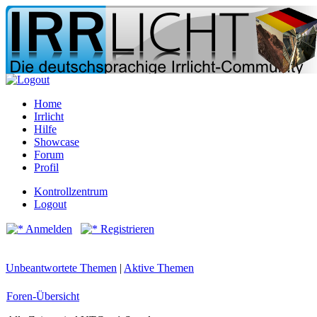
Home
Irrlicht
Hilfe
Showcase
Forum
Profil
Kontrollzentrum
Logout
Anmelden
Registrieren
Unbeantwortete Themen
|
Aktive Themen
Foren-Übersicht