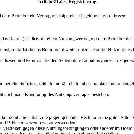
Irrlicht3D.de - Registrierung
d dem Betreiber ein Vertrag mit folgenden Regelungen geschlossen:
„das Board“) schließt du einen Nutzungsvertrag mit dem Betreiber des 
ist, so darfst du das Board nicht weiter nutzen. Für die Nutzung des Bo
hlossen und kann von beiden Seiten ohne Einhaltung einer Frist jeder
treiber ein einfaches, zeitlich und räumlich unbeschränktes und unentg
ibt auch nach Kündigung des Nutzungsvertrages bestehen.
er keine Inhalte enthält, die gegen geltendes Recht oder die guten Sitte
 und Bilder zu setzen bzw. zu verwenden.
ei Verstößen gegen diese Nutzungsbedingungen oder anderer im Board v
g dieses Boards ausschließen und dir ein Hausverbot erteilen.