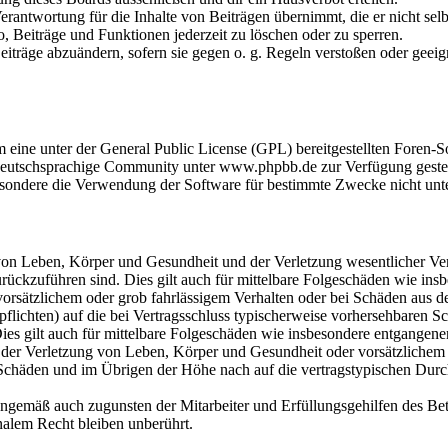
rantwortung für die Inhalte von Beiträgen übernimmt, die er nicht selb
o, Beiträge und Funktionen jederzeit zu löschen oder zu sperren.
Beiträge abzuändern, sofern sie gegen o. g. Regeln verstoßen oder geei
m eine unter der General Public License (GPL) bereitgestellten Fore
eutschsprachige Community unter www.phpbb.de zur Verfügung gestellt
sondere die Verwendung der Software für bestimmte Zwecke nicht unte
on Leben, Körper und Gesundheit und der Verletzung wesentlicher Vertr
 zurückzuführen sind. Dies gilt auch für mittelbare Folgeschäden wie i
vorsätzlichem oder grob fahrlässigem Verhalten oder bei Schäden aus 
lpflichten) auf die bei Vertragsschluss typischerweise vorhersehbaren 
Dies gilt auch für mittelbare Folgeschäden wie insbesondere entgangen
der Verletzung von Leben, Körper und Gesundheit oder vorsätzlichem o
Schäden und im Übrigen der Höhe nach auf die vertragstypischen Durchs
nngemäß auch zugunsten der Mitarbeiter und Erfüllungsgehilfen des Bet
alem Recht bleiben unberührt.