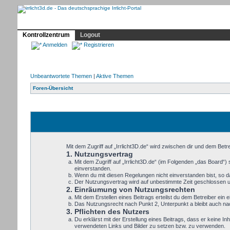
Profil
Home
Irrlicht
Hilfe
Showcase
Forum
Kontrollzentrum
Logout
Anmelden
Registrieren
Unbeantwortete Themen
|
Aktive Themen
Foren-Übersicht
Mit dem Zugriff auf „Irrlicht3D.de“ wird zwischen dir und dem Bet
1. Nutzungsvertrag
Mit dem Zugriff auf „Irrlicht3D.de“ (im Folgenden „das Board“
einverstanden.
Wenn du mit diesen Regelungen nicht einverstanden bist, so dar
Der Nutzungsvertrag wird auf unbestimmte Zeit geschlossen un
2. Einräumung von Nutzungsrechten
Mit dem Erstellen eines Beitrags erteilst du dem Betreiber ei
Das Nutzungsrecht nach Punkt 2, Unterpunkt a bleibt auch n
3. Pflichten des Nutzers
Du erklärst mit der Erstellung eines Beitrags, dass er keine In
verwendeten Links und Bilder zu setzen bzw. zu verwenden.