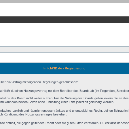
Irrlicht3D.de - Registrierung
reiber ein Vertrag mit folgenden Regelungen geschlossen:
) schließt du einen Nutzungsvertrag mit dem Betreiber des Boards ab (im Folgenden „Betreibe
fst du das Board nicht weiter nutzen. Für die Nutzung des Boards gelten jeweils die an diese
d kann von beiden Seiten ohne Einhaltung einer Frist jederzeit gekündigt werden.
n einfaches, zeitlich und räumlich unbeschränktes und unentgeltliches Recht, deinen Beitrag 
ach Kündigung des Nutzungsvertrages bestehen.
halte enthält, die gegen geltendes Recht oder die guten Sitten verstoßen. Du erklärst insbeso