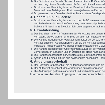
Der Betreiber des Boards übt das Hausrecht aus. Bei Verstöß
der Nutzung dieses Boards ausschließen und dir ein Hausverbo
Du nimmst zur Kenntnis, dass der Betreiber keine Verantwortung
Benutzerkonto, Beiträge und Funktionen jederzeit zu löschen 
Du gestattest dem Betreiber darüber hinaus, deine Beiträge a
4. General Public License
Du nimmst zur Kenntnis, dass es sich bei phpBB um eine unte
durch die deutschsprachige Community unter www.phpbb.de zur
Software für bestimmte Zwecke nicht untersagen oder auf Inh
5. Gewährleistung
Der Betreiber haftet mit Ausnahme der Verletzung von Leben, Kö
Verhalten zurückzuführen sind. Dies gilt auch für mittelbare
Die Haftung ist gegenüber Verbrauchern außer bei vorsätzlic
Vertragspflichten (Kardinalpflichten) auf die bei Vertragssch
mittelbare Folgeschäden wie insbesondere entgangenen Gewi
Die Haftung ist gegenüber Unternehmern außer bei der Verletz
vorhersehbaren Schäden und im Übrigen der Höhe nach auf die
Die Haftungsbegrenzung der Absätze a bis c gilt sinngemäß auc
Ansprüche für eine Haftung aus zwingendem nationalem Recht 
6. Änderungsvorbehalt
Der Betreiber ist berechtigt, die Nutzungsbedingungen und die 
Der Nutzer ist berechtigt, den Änderungen zu widersprechen. 
Die Änderungen gelten als anerkannt und verbindlich, wenn d
Informationen über den Umgang mit deinen persönlichen Dat