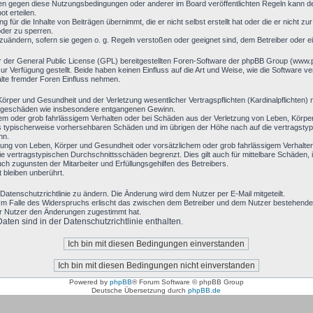
en gegen diese Nutzungsbedingungen oder anderer im Board veröffentlichten Regeln kann d
t erteilen.
 für die Inhalte von Beiträgen übernimmt, die er nicht selbst erstellt hat oder die er nicht 
oder zu sperren.
bzuändern, sofern sie gegen o. g. Regeln verstoßen oder geeignet sind, dem Betreiber oder 
r der General Public License (GPL) bereitgestellten Foren-Software der phpBB Group (www
 Verfügung gestellt. Beide haben keinen Einfluss auf die Art und Weise, wie die Software 
alte fremder Foren Einfluss nehmen.
rper und Gesundheit und der Verletzung wesentlicher Vertragspflichten (Kardinalpflichten) n
 Folgeschäden wie insbesondere entgangenen Gewinn.
hem oder grob fahrlässigem Verhalten oder bei Schäden aus der Verletzung von Leben, Körpe
luss typischerweise vorhersehbaren Schäden und im übrigen der Höhe nach auf die vertragsty
nn.
ung von Leben, Körper und Gesundheit oder vorsätzlichem oder grob fahrlässigem Verhalten 
 vertragstypischen Durchschnittsschäden begrenzt. Dies gilt auch für mittelbare Schäden
h zugunsten der Mitarbeiter und Erfüllungsgehilfen des Betreibers.
bleiben unberührt.
Datenschutzrichtlinie zu ändern. Die Änderung wird dem Nutzer per E-Mail mitgeteilt.
Im Falle des Widerspruchs erlischt das zwischen dem Betreiber und dem Nutzer bestehende V
er Nutzer den Änderungen zugestimmt hat.
en sind in der Datenschutzrichtlinie enthalten.
Powered by
phpBB
® Forum Software © phpBB Group
Deutsche Übersetzung durch
phpBB.de