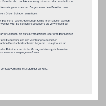
er Betreiber dich nach Abmahnung zeitweise oder dauerhaft von
zur Kenntnis genommen hat. Du gestattest dem Betreiber, dein
einem Dritten Schaden zuzufügen.
.phpbb.com) handelt; deutschsprachige Informationen werden
verwendet wird. Sie können insbesondere die Verwendung der
ur für Schäden, die auf ein vorsätzliches oder grob fahrlässiges
r und Gesundheit und der Verletzung wesentlicher
pischen Durchschnittsschäden begrenzt. Dies gilt auch für
des Betreibers auf die bei Vertragsschluss typischerweise
, insbesondere entgangenen Gewinn.
ertragsverhältnis mit sofortiger Wirkung.