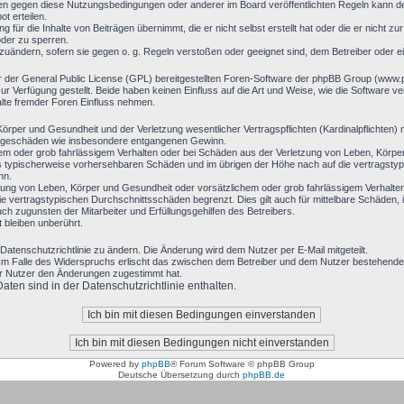
en gegen diese Nutzungsbedingungen oder anderer im Board veröffentlichten Regeln kann d
t erteilen.
 für die Inhalte von Beiträgen übernimmt, die er nicht selbst erstellt hat oder die er nicht 
oder zu sperren.
bzuändern, sofern sie gegen o. g. Regeln verstoßen oder geeignet sind, dem Betreiber oder 
r der General Public License (GPL) bereitgestellten Foren-Software der phpBB Group (www
 Verfügung gestellt. Beide haben keinen Einfluss auf die Art und Weise, wie die Software 
alte fremder Foren Einfluss nehmen.
rper und Gesundheit und der Verletzung wesentlicher Vertragspflichten (Kardinalpflichten) n
 Folgeschäden wie insbesondere entgangenen Gewinn.
hem oder grob fahrlässigem Verhalten oder bei Schäden aus der Verletzung von Leben, Körpe
luss typischerweise vorhersehbaren Schäden und im übrigen der Höhe nach auf die vertragsty
nn.
ung von Leben, Körper und Gesundheit oder vorsätzlichem oder grob fahrlässigem Verhalten 
 vertragstypischen Durchschnittsschäden begrenzt. Dies gilt auch für mittelbare Schäden
h zugunsten der Mitarbeiter und Erfüllungsgehilfen des Betreibers.
bleiben unberührt.
Datenschutzrichtlinie zu ändern. Die Änderung wird dem Nutzer per E-Mail mitgeteilt.
Im Falle des Widerspruchs erlischt das zwischen dem Betreiber und dem Nutzer bestehende V
er Nutzer den Änderungen zugestimmt hat.
en sind in der Datenschutzrichtlinie enthalten.
Powered by
phpBB
® Forum Software © phpBB Group
Deutsche Übersetzung durch
phpBB.de