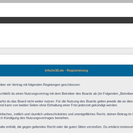
Irrlicht3D.de - Registrierung
reiber ein Vertrag mit folgenden Regelungen geschlossen:
) schließt du einen Nutzungsvertrag mit dem Betreiber des Boards ab (im Folgenden „Betreibe
fst du das Board nicht weiter nutzen. Für die Nutzung des Boards gelten jeweils die an diese
d kann von beiden Seiten ohne Einhaltung einer Frist jederzeit gekündigt werden.
n einfaches, zeitlich und räumlich unbeschränktes und unentgeltliches Recht, deinen Beitrag 
ach Kündigung des Nutzungsvertrages bestehen.
halte enthält, die gegen geltendes Recht oder die guten Sitten verstoßen. Du erklärst insbeso