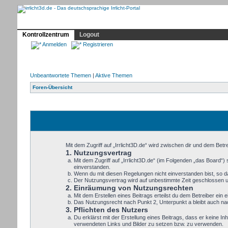
Profil
Home
Irrlicht
Hilfe
Showcase
Forum
Kontrollzentrum
Logout
Anmelden
Registrieren
Unbeantwortete Themen
|
Aktive Themen
Foren-Übersicht
Mit dem Zugriff auf „Irrlicht3D.de“ wird zwischen dir und dem Bet
1. Nutzungsvertrag
Mit dem Zugriff auf „Irrlicht3D.de“ (im Folgenden „das Board“
einverstanden.
Wenn du mit diesen Regelungen nicht einverstanden bist, so dar
Der Nutzungsvertrag wird auf unbestimmte Zeit geschlossen un
2. Einräumung von Nutzungsrechten
Mit dem Erstellen eines Beitrags erteilst du dem Betreiber ei
Das Nutzungsrecht nach Punkt 2, Unterpunkt a bleibt auch n
3. Pflichten des Nutzers
Du erklärst mit der Erstellung eines Beitrags, dass er keine In
verwendeten Links und Bilder zu setzen bzw. zu verwenden.