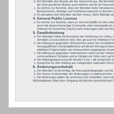
Der Betreiber des Boards übt das Hausrecht aus. Bei Verstöß
der Nutzung dieses Boards ausschließen und dir ein Hausverbo
Du nimmst zur Kenntnis, dass der Betreiber keine Verantwortung
Benutzerkonto, Beiträge und Funktionen jederzeit zu löschen 
Du gestattest dem Betreiber darüber hinaus, deine Beiträge a
4. General Public License
Du nimmst zur Kenntnis, dass es sich bei phpBB um eine unte
durch die deutschsprachige Community unter www.phpbb.de zur
Software für bestimmte Zwecke nicht untersagen oder auf Inh
5. Gewährleistung
Der Betreiber haftet mit Ausnahme der Verletzung von Leben, Kö
Verhalten zurückzuführen sind. Dies gilt auch für mittelbare
Die Haftung ist gegenüber Verbrauchern außer bei vorsätzlic
Vertragspflichten (Kardinalpflichten) auf die bei Vertragssch
mittelbare Folgeschäden wie insbesondere entgangenen Gewi
Die Haftung ist gegenüber Unternehmern außer bei der Verletz
vorhersehbaren Schäden und im Übrigen der Höhe nach auf die
Die Haftungsbegrenzung der Absätze a bis c gilt sinngemäß auc
Ansprüche für eine Haftung aus zwingendem nationalem Recht 
6. Änderungsvorbehalt
Der Betreiber ist berechtigt, die Nutzungsbedingungen und die 
Der Nutzer ist berechtigt, den Änderungen zu widersprechen. 
Die Änderungen gelten als anerkannt und verbindlich, wenn d
Informationen über den Umgang mit deinen persönlichen Dat