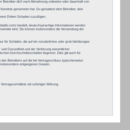
er Betreiber dich nach Abmahnung zeitweise oder dauerhaft von
zur Kenntnis genommen hat. Du gestattest dem Betreiber, dein
einem Dritten Schaden zuzufügen.
.phpbb.com) handelt; deutschsprachige Informationen werden
verwendet wird. Sie können insbesondere die Verwendung der
ur für Schäden, die auf ein vorsätzliches oder grob fahrlässiges
r und Gesundheit und der Verletzung wesentlicher
pischen Durchschnittsschäden begrenzt. Dies gilt auch für
des Betreibers auf die bei Vertragsschluss typischerweise
, insbesondere entgangenen Gewinn.
ertragsverhältnis mit sofortiger Wirkung.