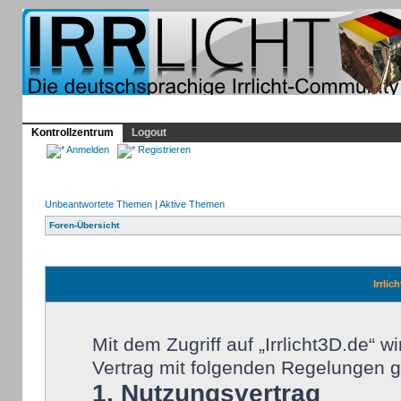
Profil
Home
Irrlicht
Hilfe
Showcase
Forum
Kontrollzentrum
Logout
Anmelden
Registrieren
Unbeantwortete Themen
|
Aktive Themen
Foren-Übersicht
Irrlic
Mit dem Zugriff auf „Irrlicht3D.de“ 
Vertrag mit folgenden Regelungen 
1. Nutzungsvertrag