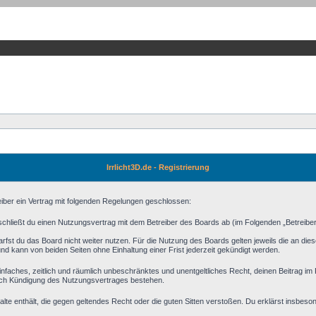
Irrlicht3D.de - Registrierung
reiber ein Vertrag mit folgenden Regelungen geschlossen:
) schließt du einen Nutzungsvertrag mit dem Betreiber des Boards ab (im Folgenden „Betreibe
fst du das Board nicht weiter nutzen. Für die Nutzung des Boards gelten jeweils die an diese
d kann von beiden Seiten ohne Einhaltung einer Frist jederzeit gekündigt werden.
n einfaches, zeitlich und räumlich unbeschränktes und unentgeltliches Recht, deinen Beitrag 
ach Kündigung des Nutzungsvertrages bestehen.
halte enthält, die gegen geltendes Recht oder die guten Sitten verstoßen. Du erklärst insbeso