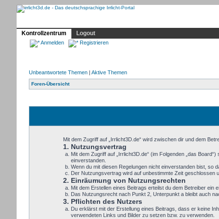
Profil
Home
Irrlicht
Hilfe
Showcase
Forum
Kontrollzentrum
Logout
Anmelden
Registrieren
Unbeantwortete Themen
|
Aktive Themen
Foren-Übersicht
Mit dem Zugriff auf „Irrlicht3D.de“ wird zwischen dir und dem Bet
1. Nutzungsvertrag
Mit dem Zugriff auf „Irrlicht3D.de“ (im Folgenden „das Board“
einverstanden.
Wenn du mit diesen Regelungen nicht einverstanden bist, so dar
Der Nutzungsvertrag wird auf unbestimmte Zeit geschlossen un
2. Einräumung von Nutzungsrechten
Mit dem Erstellen eines Beitrags erteilst du dem Betreiber ei
Das Nutzungsrecht nach Punkt 2, Unterpunkt a bleibt auch n
3. Pflichten des Nutzers
Du erklärst mit der Erstellung eines Beitrags, dass er keine In
verwendeten Links und Bilder zu setzen bzw. zu verwenden.