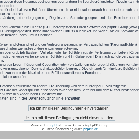
en gegen diese Nutzungsbedingungen oder anderer im Board veröffentlichten Regeln kann d
t erteilen.
 für die Inhalte von Beiträgen übernimmt, die er nicht selbst erstellt hat oder die er nicht 
oder zu sperren.
bzuändern, sofern sie gegen o. g. Regeln verstoßen oder geeignet sind, dem Betreiber oder 
r der General Public License (GPL) bereitgestellten Foren-Software der phpBB Group (www
 Verfügung gestellt. Beide haben keinen Einfluss auf die Art und Weise, wie die Software 
alte fremder Foren Einfluss nehmen.
rper und Gesundheit und der Verletzung wesentlicher Vertragspflichten (Kardinalpflichten) n
 Folgeschäden wie insbesondere entgangenen Gewinn.
hem oder grob fahrlässigem Verhalten oder bei Schäden aus der Verletzung von Leben, Körpe
luss typischerweise vorhersehbaren Schäden und im übrigen der Höhe nach auf die vertragsty
nn.
ung von Leben, Körper und Gesundheit oder vorsätzlichem oder grob fahrlässigem Verhalten 
 vertragstypischen Durchschnittsschäden begrenzt. Dies gilt auch für mittelbare Schäden
h zugunsten der Mitarbeiter und Erfüllungsgehilfen des Betreibers.
bleiben unberührt.
Datenschutzrichtlinie zu ändern. Die Änderung wird dem Nutzer per E-Mail mitgeteilt.
Im Falle des Widerspruchs erlischt das zwischen dem Betreiber und dem Nutzer bestehende V
er Nutzer den Änderungen zugestimmt hat.
en sind in der Datenschutzrichtlinie enthalten.
Powered by
phpBB
® Forum Software © phpBB Group
Deutsche Übersetzung durch
phpBB.de