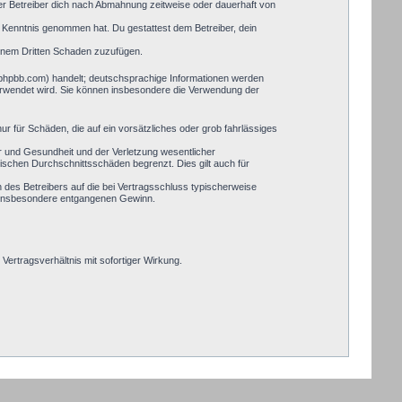
er Betreiber dich nach Abmahnung zeitweise oder dauerhaft von
zur Kenntnis genommen hat. Du gestattest dem Betreiber, dein
einem Dritten Schaden zuzufügen.
.phpbb.com) handelt; deutschsprachige Informationen werden
verwendet wird. Sie können insbesondere die Verwendung der
ur für Schäden, die auf ein vorsätzliches oder grob fahrlässiges
r und Gesundheit und der Verletzung wesentlicher
pischen Durchschnittsschäden begrenzt. Dies gilt auch für
des Betreibers auf die bei Vertragsschluss typischerweise
, insbesondere entgangenen Gewinn.
ertragsverhältnis mit sofortiger Wirkung.