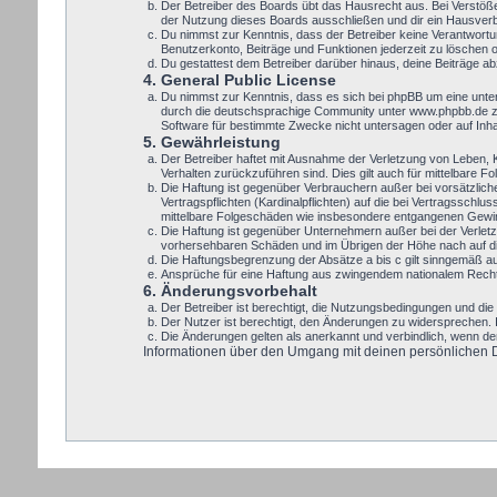
Der Betreiber des Boards übt das Hausrecht aus. Bei Verstöß
der Nutzung dieses Boards ausschließen und dir ein Hausverbo
Du nimmst zur Kenntnis, dass der Betreiber keine Verantwortung
Benutzerkonto, Beiträge und Funktionen jederzeit zu löschen 
Du gestattest dem Betreiber darüber hinaus, deine Beiträge a
4. General Public License
Du nimmst zur Kenntnis, dass es sich bei phpBB um eine unte
durch die deutschsprachige Community unter www.phpbb.de zur
Software für bestimmte Zwecke nicht untersagen oder auf Inh
5. Gewährleistung
Der Betreiber haftet mit Ausnahme der Verletzung von Leben, Kö
Verhalten zurückzuführen sind. Dies gilt auch für mittelbare
Die Haftung ist gegenüber Verbrauchern außer bei vorsätzlic
Vertragspflichten (Kardinalpflichten) auf die bei Vertragssch
mittelbare Folgeschäden wie insbesondere entgangenen Gewi
Die Haftung ist gegenüber Unternehmern außer bei der Verletz
vorhersehbaren Schäden und im Übrigen der Höhe nach auf die
Die Haftungsbegrenzung der Absätze a bis c gilt sinngemäß auc
Ansprüche für eine Haftung aus zwingendem nationalem Recht 
6. Änderungsvorbehalt
Der Betreiber ist berechtigt, die Nutzungsbedingungen und die 
Der Nutzer ist berechtigt, den Änderungen zu widersprechen. 
Die Änderungen gelten als anerkannt und verbindlich, wenn d
Informationen über den Umgang mit deinen persönlichen Dat