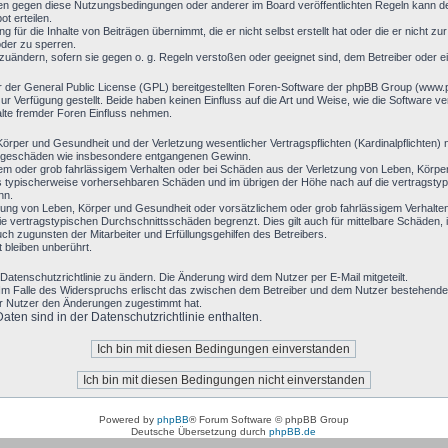
en gegen diese Nutzungsbedingungen oder anderer im Board veröffentlichten Regeln kann d
t erteilen.
 für die Inhalte von Beiträgen übernimmt, die er nicht selbst erstellt hat oder die er nicht 
oder zu sperren.
bzuändern, sofern sie gegen o. g. Regeln verstoßen oder geeignet sind, dem Betreiber oder 
r der General Public License (GPL) bereitgestellten Foren-Software der phpBB Group (www
 Verfügung gestellt. Beide haben keinen Einfluss auf die Art und Weise, wie die Software 
alte fremder Foren Einfluss nehmen.
rper und Gesundheit und der Verletzung wesentlicher Vertragspflichten (Kardinalpflichten) n
 Folgeschäden wie insbesondere entgangenen Gewinn.
hem oder grob fahrlässigem Verhalten oder bei Schäden aus der Verletzung von Leben, Körpe
luss typischerweise vorhersehbaren Schäden und im übrigen der Höhe nach auf die vertragsty
nn.
ung von Leben, Körper und Gesundheit oder vorsätzlichem oder grob fahrlässigem Verhalten 
 vertragstypischen Durchschnittsschäden begrenzt. Dies gilt auch für mittelbare Schäden
h zugunsten der Mitarbeiter und Erfüllungsgehilfen des Betreibers.
bleiben unberührt.
Datenschutzrichtlinie zu ändern. Die Änderung wird dem Nutzer per E-Mail mitgeteilt.
Im Falle des Widerspruchs erlischt das zwischen dem Betreiber und dem Nutzer bestehende V
er Nutzer den Änderungen zugestimmt hat.
en sind in der Datenschutzrichtlinie enthalten.
Powered by
phpBB
® Forum Software © phpBB Group
Deutsche Übersetzung durch
phpBB.de