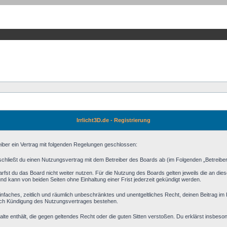
Irrlicht3D.de - Registrierung
reiber ein Vertrag mit folgenden Regelungen geschlossen:
) schließt du einen Nutzungsvertrag mit dem Betreiber des Boards ab (im Folgenden „Betreibe
fst du das Board nicht weiter nutzen. Für die Nutzung des Boards gelten jeweils die an diese
d kann von beiden Seiten ohne Einhaltung einer Frist jederzeit gekündigt werden.
n einfaches, zeitlich und räumlich unbeschränktes und unentgeltliches Recht, deinen Beitrag 
ach Kündigung des Nutzungsvertrages bestehen.
halte enthält, die gegen geltendes Recht oder die guten Sitten verstoßen. Du erklärst insbeso