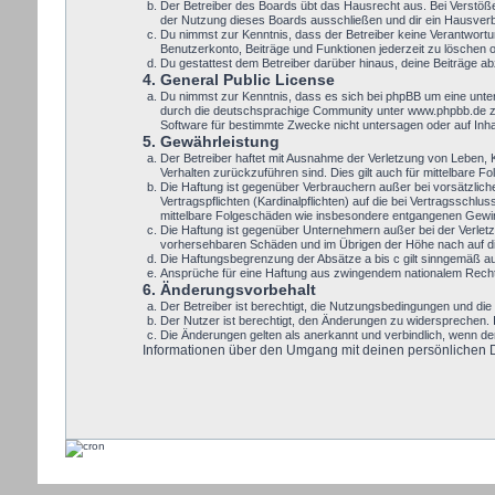
Der Betreiber des Boards übt das Hausrecht aus. Bei Verstöß
der Nutzung dieses Boards ausschließen und dir ein Hausverbo
Du nimmst zur Kenntnis, dass der Betreiber keine Verantwortung
Benutzerkonto, Beiträge und Funktionen jederzeit zu löschen 
Du gestattest dem Betreiber darüber hinaus, deine Beiträge a
4. General Public License
Du nimmst zur Kenntnis, dass es sich bei phpBB um eine unte
durch die deutschsprachige Community unter www.phpbb.de zur
Software für bestimmte Zwecke nicht untersagen oder auf Inh
5. Gewährleistung
Der Betreiber haftet mit Ausnahme der Verletzung von Leben, Kö
Verhalten zurückzuführen sind. Dies gilt auch für mittelbare
Die Haftung ist gegenüber Verbrauchern außer bei vorsätzlic
Vertragspflichten (Kardinalpflichten) auf die bei Vertragssch
mittelbare Folgeschäden wie insbesondere entgangenen Gewi
Die Haftung ist gegenüber Unternehmern außer bei der Verletz
vorhersehbaren Schäden und im Übrigen der Höhe nach auf die
Die Haftungsbegrenzung der Absätze a bis c gilt sinngemäß auc
Ansprüche für eine Haftung aus zwingendem nationalem Recht 
6. Änderungsvorbehalt
Der Betreiber ist berechtigt, die Nutzungsbedingungen und die 
Der Nutzer ist berechtigt, den Änderungen zu widersprechen. 
Die Änderungen gelten als anerkannt und verbindlich, wenn d
Informationen über den Umgang mit deinen persönlichen Dat