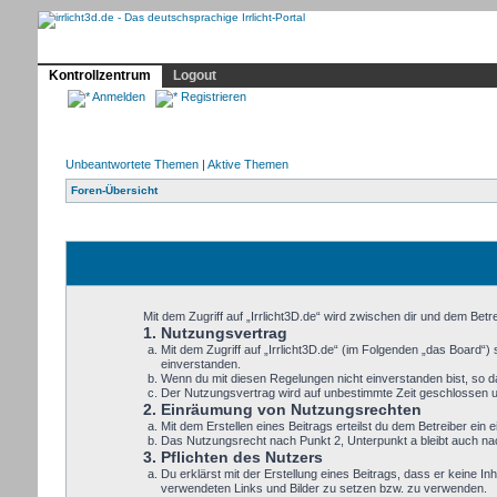
Profil
Home
Irrlicht
Hilfe
Showcase
Forum
Kontrollzentrum
Logout
Anmelden
Registrieren
Unbeantwortete Themen
|
Aktive Themen
Foren-Übersicht
Mit dem Zugriff auf „Irrlicht3D.de“ wird zwischen dir und dem Bet
1. Nutzungsvertrag
Mit dem Zugriff auf „Irrlicht3D.de“ (im Folgenden „das Board“
einverstanden.
Wenn du mit diesen Regelungen nicht einverstanden bist, so dar
Der Nutzungsvertrag wird auf unbestimmte Zeit geschlossen un
2. Einräumung von Nutzungsrechten
Mit dem Erstellen eines Beitrags erteilst du dem Betreiber ei
Das Nutzungsrecht nach Punkt 2, Unterpunkt a bleibt auch n
3. Pflichten des Nutzers
Du erklärst mit der Erstellung eines Beitrags, dass er keine In
verwendeten Links und Bilder zu setzen bzw. zu verwenden.