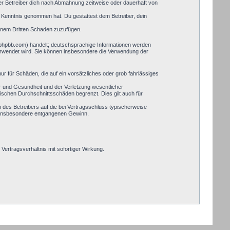
er Betreiber dich nach Abmahnung zeitweise oder dauerhaft von
zur Kenntnis genommen hat. Du gestattest dem Betreiber, dein
einem Dritten Schaden zuzufügen.
.phpbb.com) handelt; deutschsprachige Informationen werden
verwendet wird. Sie können insbesondere die Verwendung der
ur für Schäden, die auf ein vorsätzliches oder grob fahrlässiges
r und Gesundheit und der Verletzung wesentlicher
pischen Durchschnittsschäden begrenzt. Dies gilt auch für
des Betreibers auf die bei Vertragsschluss typischerweise
, insbesondere entgangenen Gewinn.
ertragsverhältnis mit sofortiger Wirkung.