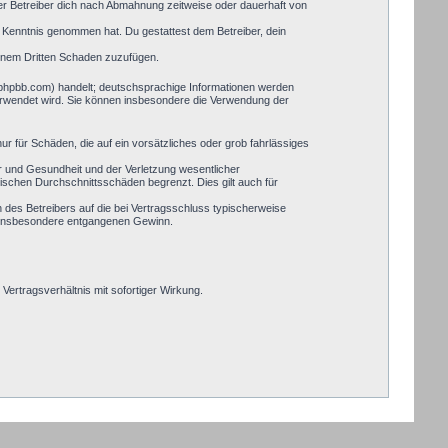
er Betreiber dich nach Abmahnung zeitweise oder dauerhaft von
zur Kenntnis genommen hat. Du gestattest dem Betreiber, dein
einem Dritten Schaden zuzufügen.
.phpbb.com) handelt; deutschsprachige Informationen werden
verwendet wird. Sie können insbesondere die Verwendung der
ur für Schäden, die auf ein vorsätzliches oder grob fahrlässiges
r und Gesundheit und der Verletzung wesentlicher
pischen Durchschnittsschäden begrenzt. Dies gilt auch für
des Betreibers auf die bei Vertragsschluss typischerweise
, insbesondere entgangenen Gewinn.
ertragsverhältnis mit sofortiger Wirkung.