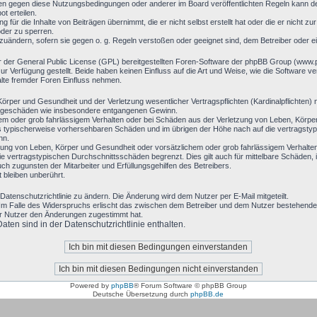
en gegen diese Nutzungsbedingungen oder anderer im Board veröffentlichten Regeln kann d
t erteilen.
 für die Inhalte von Beiträgen übernimmt, die er nicht selbst erstellt hat oder die er nicht 
oder zu sperren.
bzuändern, sofern sie gegen o. g. Regeln verstoßen oder geeignet sind, dem Betreiber oder 
r der General Public License (GPL) bereitgestellten Foren-Software der phpBB Group (www
 Verfügung gestellt. Beide haben keinen Einfluss auf die Art und Weise, wie die Software 
alte fremder Foren Einfluss nehmen.
rper und Gesundheit und der Verletzung wesentlicher Vertragspflichten (Kardinalpflichten) n
 Folgeschäden wie insbesondere entgangenen Gewinn.
hem oder grob fahrlässigem Verhalten oder bei Schäden aus der Verletzung von Leben, Körpe
luss typischerweise vorhersehbaren Schäden und im übrigen der Höhe nach auf die vertragsty
nn.
ung von Leben, Körper und Gesundheit oder vorsätzlichem oder grob fahrlässigem Verhalten 
 vertragstypischen Durchschnittsschäden begrenzt. Dies gilt auch für mittelbare Schäden
h zugunsten der Mitarbeiter und Erfüllungsgehilfen des Betreibers.
bleiben unberührt.
Datenschutzrichtlinie zu ändern. Die Änderung wird dem Nutzer per E-Mail mitgeteilt.
Im Falle des Widerspruchs erlischt das zwischen dem Betreiber und dem Nutzer bestehende V
er Nutzer den Änderungen zugestimmt hat.
en sind in der Datenschutzrichtlinie enthalten.
Powered by
phpBB
® Forum Software © phpBB Group
Deutsche Übersetzung durch
phpBB.de