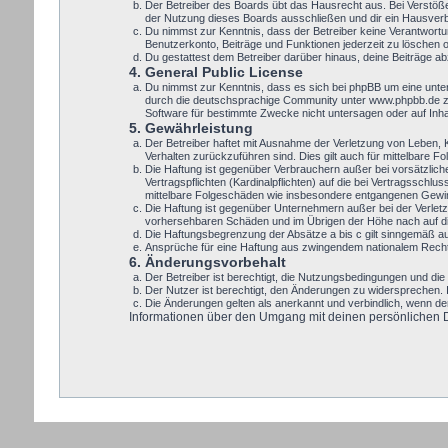
Der Betreiber des Boards übt das Hausrecht aus. Bei Verstöß
der Nutzung dieses Boards ausschließen und dir ein Hausverbo
Du nimmst zur Kenntnis, dass der Betreiber keine Verantwortung
Benutzerkonto, Beiträge und Funktionen jederzeit zu löschen 
Du gestattest dem Betreiber darüber hinaus, deine Beiträge a
4. General Public License
Du nimmst zur Kenntnis, dass es sich bei phpBB um eine unte
durch die deutschsprachige Community unter www.phpbb.de zur
Software für bestimmte Zwecke nicht untersagen oder auf Inh
5. Gewährleistung
Der Betreiber haftet mit Ausnahme der Verletzung von Leben, Kö
Verhalten zurückzuführen sind. Dies gilt auch für mittelbare
Die Haftung ist gegenüber Verbrauchern außer bei vorsätzlic
Vertragspflichten (Kardinalpflichten) auf die bei Vertragssch
mittelbare Folgeschäden wie insbesondere entgangenen Gewi
Die Haftung ist gegenüber Unternehmern außer bei der Verletz
vorhersehbaren Schäden und im Übrigen der Höhe nach auf die
Die Haftungsbegrenzung der Absätze a bis c gilt sinngemäß auc
Ansprüche für eine Haftung aus zwingendem nationalem Recht 
6. Änderungsvorbehalt
Der Betreiber ist berechtigt, die Nutzungsbedingungen und die 
Der Nutzer ist berechtigt, den Änderungen zu widersprechen. 
Die Änderungen gelten als anerkannt und verbindlich, wenn d
Informationen über den Umgang mit deinen persönlichen Dat