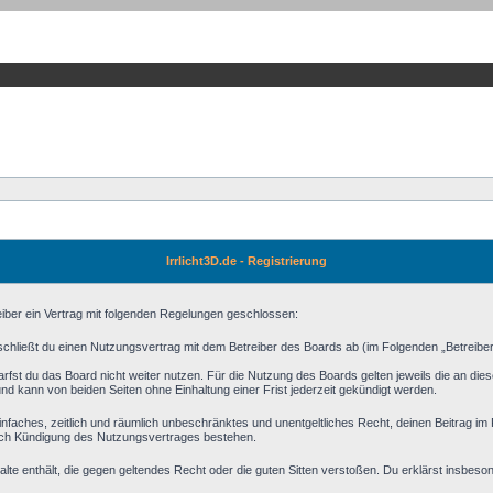
Irrlicht3D.de - Registrierung
reiber ein Vertrag mit folgenden Regelungen geschlossen:
) schließt du einen Nutzungsvertrag mit dem Betreiber des Boards ab (im Folgenden „Betreibe
fst du das Board nicht weiter nutzen. Für die Nutzung des Boards gelten jeweils die an diese
d kann von beiden Seiten ohne Einhaltung einer Frist jederzeit gekündigt werden.
n einfaches, zeitlich und räumlich unbeschränktes und unentgeltliches Recht, deinen Beitrag 
ach Kündigung des Nutzungsvertrages bestehen.
halte enthält, die gegen geltendes Recht oder die guten Sitten verstoßen. Du erklärst insbeso