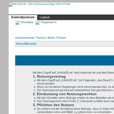
Profil
Home
Irrlicht
Hilfe
Showcase
Forum
Kontrollzentrum
Logout
Anmelden
Registrieren
Unbeantwortete Themen
|
Aktive Themen
Foren-Übersicht
Mit dem Zugriff auf „Irrlicht3D.de“ wird zwischen dir und dem Bet
1. Nutzungsvertrag
Mit dem Zugriff auf „Irrlicht3D.de“ (im Folgenden „das Board“
einverstanden.
Wenn du mit diesen Regelungen nicht einverstanden bist, so dar
Der Nutzungsvertrag wird auf unbestimmte Zeit geschlossen un
2. Einräumung von Nutzungsrechten
Mit dem Erstellen eines Beitrags erteilst du dem Betreiber ei
Das Nutzungsrecht nach Punkt 2, Unterpunkt a bleibt auch n
3. Pflichten des Nutzers
Du erklärst mit der Erstellung eines Beitrags, dass er keine In
verwendeten Links und Bilder zu setzen bzw. zu verwenden.