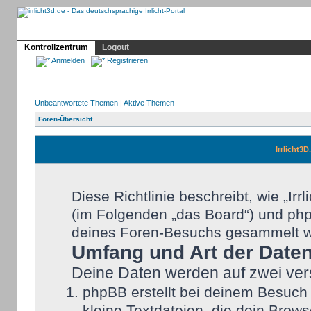
Profil
Home
Irrlicht
Hilfe
Showcase
Forum
Kontrollzentrum
Logout
Anmelden
Registrieren
Unbeantwortete Themen
|
Aktive Themen
Foren-Übersicht
Irrlicht3D
Diese Richtlinie beschreibt, wie „Irr
(im Folgenden „das Board“) und ph
deines Foren-Besuchs gesammelt w
Umfang und Art der Date
Deine Daten werden auf zwei ver
phpBB erstellt bei deinem Besuch
kleine Textdateien, die dein Brows