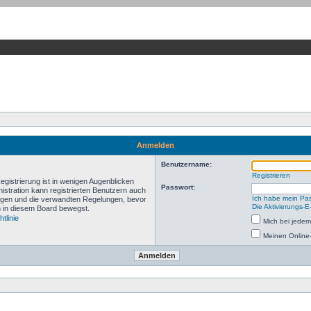
Anmelden
Benutzername:
Registrieren
gistrierung ist in wenigen Augenblicken
Passwort:
nistration kann registrierten Benutzern auch
Ich habe mein Pa
ngen und die verwandten Regelungen, bevor
Die Aktivierungs-E
ch in diesem Board bewegst.
tlinie
Mich bei jede
Meinen Online-