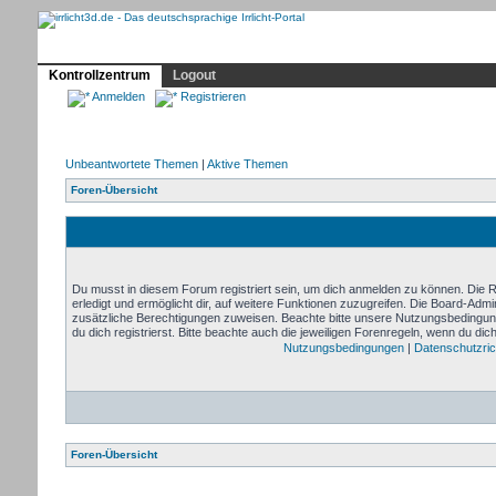
Profil
Home
Irrlicht
Hilfe
Showcase
Forum
Kontrollzentrum
Logout
Anmelden
Registrieren
Unbeantwortete Themen
|
Aktive Themen
Foren-Übersicht
Du musst in diesem Forum registriert sein, um dich anmelden zu können. Die Re
erledigt und ermöglicht dir, auf weitere Funktionen zuzugreifen. Die Board-Admi
zusätzliche Berechtigungen zuweisen. Beachte bitte unsere Nutzungsbedingu
du dich registrierst. Bitte beachte auch die jeweiligen Forenregeln, wenn du di
Nutzungsbedingungen
|
Datenschutzrich
Foren-Übersicht