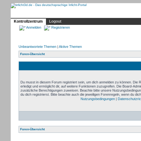
Profil
Home
Irrlicht
Hilfe
Showcase
Forum
Kontrollzentrum
Logout
Anmelden
Registrieren
Unbeantwortete Themen
|
Aktive Themen
Foren-Übersicht
Du musst in diesem Forum registriert sein, um dich anmelden zu können. Die Re
erledigt und ermöglicht dir, auf weitere Funktionen zuzugreifen. Die Board-Admi
zusätzliche Berechtigungen zuweisen. Beachte bitte unsere Nutzungsbedingu
du dich registrierst. Bitte beachte auch die jeweiligen Forenregeln, wenn du di
Nutzungsbedingungen
|
Datenschutzrich
Foren-Übersicht