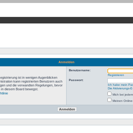
Anmelden
Benutzername:
Registrieren
gistrierung ist in wenigen Augenblicken
Passwort:
nistration kann registrierten Benutzern auch
Ich habe mein Pa
ngen und die verwandten Regelungen, bevor
Die Aktivierungs-E
ch in diesem Board bewegst.
tlinie
Mich bei jede
Meinen Online-