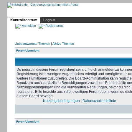
Profil
Home
Irrlicht
Hilfe
Showcase
Forum
Kontrollzentrum
Logout
Anmelden
Registrieren
Unbeantwortete Themen
|
Aktive Themen
Foren-Übersicht
Du musst in diesem Forum registriert sein, um dich anmelden zu können
Registrierung ist in wenigen Augenblicken erledigt und ermöglicht dir, au
weitere Funktionen zuzugreifen. Die Board-Administration kann registrie
Benutzern auch zusätzliche Berechtigungen zuweisen. Beachte bitte un
Nutzungsbedingungen und die verwandten Regelungen, bevor du dich
registrierst. Bitte beachte auch die jeweiligen Forenregeln, wenn du dich
diesem Board bewegst.
Nutzungsbedingungen
|
Datenschutzrichtlinie
Foren-Übersicht