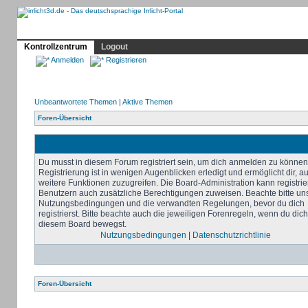
Profil
Home
Irrlicht
Hilfe
Showcase
Forum
Kontrollzentrum
Logout
Anmelden
Registrieren
Unbeantwortete Themen
|
Aktive Themen
Foren-Übersicht
Du musst in diesem Forum registriert sein, um dich anmelden zu können
Registrierung ist in wenigen Augenblicken erledigt und ermöglicht dir, au
weitere Funktionen zuzugreifen. Die Board-Administration kann registrie
Benutzern auch zusätzliche Berechtigungen zuweisen. Beachte bitte un
Nutzungsbedingungen und die verwandten Regelungen, bevor du dich
registrierst. Bitte beachte auch die jeweiligen Forenregeln, wenn du dich
diesem Board bewegst.
Nutzungsbedingungen
|
Datenschutzrichtlinie
Foren-Übersicht