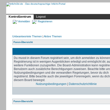
Profil
Home
Irrlicht
Hilfe
Showcase
Forum
Kontrollzentrum
Logout
Anmelden
Registrieren
Unbeantwortete Themen
|
Aktive Themen
Foren-Übersicht
Du musst in diesem Forum registriert sein, um dich anmelden zu können
Registrierung ist in wenigen Augenblicken erledigt und ermöglicht dir, au
weitere Funktionen zuzugreifen. Die Board-Administration kann registrie
Benutzern auch zusätzliche Berechtigungen zuweisen. Beachte bitte un
Nutzungsbedingungen und die verwandten Regelungen, bevor du dich
registrierst. Bitte beachte auch die jeweiligen Forenregeln, wenn du dich
diesem Board bewegst.
Nutzungsbedingungen
|
Datenschutzrichtlinie
Foren-Übersicht