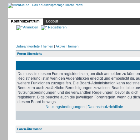
Profil
Home
Irrlicht
Hilfe
Showcase
Forum
Kontrollzentrum
Logout
Anmelden
Registrieren
Unbeantwortete Themen
|
Aktive Themen
Foren-Übersicht
Du musst in diesem Forum registriert sein, um dich anmelden zu können
Registrierung ist in wenigen Augenblicken erledigt und ermöglicht dir, au
weitere Funktionen zuzugreifen. Die Board-Administration kann registrie
Benutzern auch zusätzliche Berechtigungen zuweisen. Beachte bitte un
Nutzungsbedingungen und die verwandten Regelungen, bevor du dich
registrierst. Bitte beachte auch die jeweiligen Forenregeln, wenn du dich
diesem Board bewegst.
Nutzungsbedingungen
|
Datenschutzrichtlinie
Foren-Übersicht