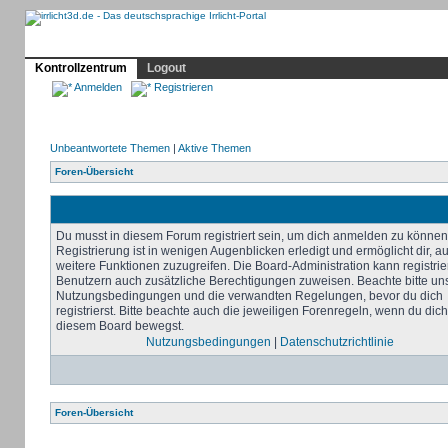
Profil
Home
Irrlicht
Hilfe
Showcase
Forum
Kontrollzentrum
Logout
Anmelden
Registrieren
Unbeantwortete Themen
|
Aktive Themen
Foren-Übersicht
Du musst in diesem Forum registriert sein, um dich anmelden zu können
Registrierung ist in wenigen Augenblicken erledigt und ermöglicht dir, au
weitere Funktionen zuzugreifen. Die Board-Administration kann registrie
Benutzern auch zusätzliche Berechtigungen zuweisen. Beachte bitte un
Nutzungsbedingungen und die verwandten Regelungen, bevor du dich
registrierst. Bitte beachte auch die jeweiligen Forenregeln, wenn du dich
diesem Board bewegst.
Nutzungsbedingungen
|
Datenschutzrichtlinie
Foren-Übersicht