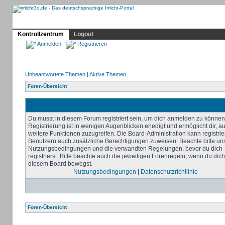
Profil
Home
Irrlicht
Hilfe
Showcase
Forum
Kontrollzentrum
Logout
Anmelden
Registrieren
Unbeantwortete Themen
|
Aktive Themen
Foren-Übersicht
Du musst in diesem Forum registriert sein, um dich anmelden zu können
Registrierung ist in wenigen Augenblicken erledigt und ermöglicht dir, au
weitere Funktionen zuzugreifen. Die Board-Administration kann registrie
Benutzern auch zusätzliche Berechtigungen zuweisen. Beachte bitte un
Nutzungsbedingungen und die verwandten Regelungen, bevor du dich
registrierst. Bitte beachte auch die jeweiligen Forenregeln, wenn du dich
diesem Board bewegst.
Nutzungsbedingungen
|
Datenschutzrichtlinie
Foren-Übersicht