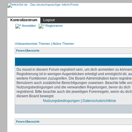
Profil
Home
Irrlicht
Hilfe
Showcase
Forum
Kontrollzentrum
Logout
Anmelden
Registrieren
Unbeantwortete Themen
|
Aktive Themen
Foren-Übersicht
Du musst in diesem Forum registriert sein, um dich anmelden zu können
Registrierung ist in wenigen Augenblicken erledigt und ermöglicht dir, au
weitere Funktionen zuzugreifen. Die Board-Administration kann registrie
Benutzern auch zusätzliche Berechtigungen zuweisen. Beachte bitte un
Nutzungsbedingungen und die verwandten Regelungen, bevor du dich
registrierst. Bitte beachte auch die jeweiligen Forenregeln, wenn du dich
diesem Board bewegst.
Nutzungsbedingungen
|
Datenschutzrichtlinie
Foren-Übersicht