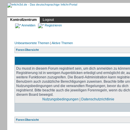
Profil
Home
Irrlicht
Hilfe
Showcase
Forum
Kontrollzentrum
Logout
Anmelden
Registrieren
Unbeantwortete Themen
|
Aktive Themen
Foren-Übersicht
Du musst in diesem Forum registriert sein, um dich anmelden zu können
Registrierung ist in wenigen Augenblicken erledigt und ermöglicht dir, au
weitere Funktionen zuzugreifen. Die Board-Administration kann registrie
Benutzern auch zusätzliche Berechtigungen zuweisen. Beachte bitte un
Nutzungsbedingungen und die verwandten Regelungen, bevor du dich
registrierst. Bitte beachte auch die jeweiligen Forenregeln, wenn du dich
diesem Board bewegst.
Nutzungsbedingungen
|
Datenschutzrichtlinie
Foren-Übersicht