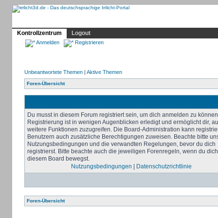
Profil
Home
Irrlicht
Hilfe
Showcase
Forum
Kontrollzentrum
Logout
Anmelden
Registrieren
Unbeantwortete Themen
|
Aktive Themen
Foren-Übersicht
Du musst in diesem Forum registriert sein, um dich anmelden zu können
Registrierung ist in wenigen Augenblicken erledigt und ermöglicht dir, au
weitere Funktionen zuzugreifen. Die Board-Administration kann registrie
Benutzern auch zusätzliche Berechtigungen zuweisen. Beachte bitte un
Nutzungsbedingungen und die verwandten Regelungen, bevor du dich
registrierst. Bitte beachte auch die jeweiligen Forenregeln, wenn du dich
diesem Board bewegst.
Nutzungsbedingungen
|
Datenschutzrichtlinie
Foren-Übersicht