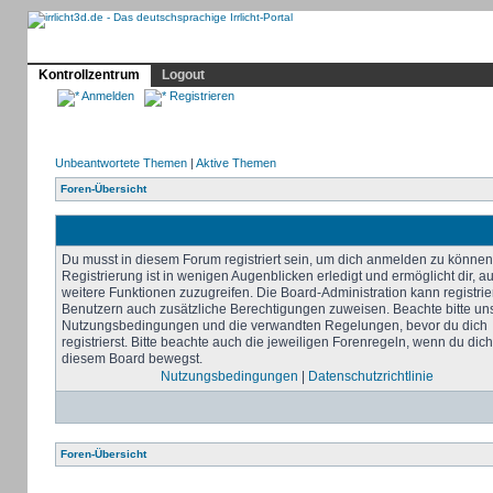
Profil
Home
Irrlicht
Hilfe
Showcase
Forum
Kontrollzentrum
Logout
Anmelden
Registrieren
Unbeantwortete Themen
|
Aktive Themen
Foren-Übersicht
Du musst in diesem Forum registriert sein, um dich anmelden zu können
Registrierung ist in wenigen Augenblicken erledigt und ermöglicht dir, au
weitere Funktionen zuzugreifen. Die Board-Administration kann registrie
Benutzern auch zusätzliche Berechtigungen zuweisen. Beachte bitte un
Nutzungsbedingungen und die verwandten Regelungen, bevor du dich
registrierst. Bitte beachte auch die jeweiligen Forenregeln, wenn du dich
diesem Board bewegst.
Nutzungsbedingungen
|
Datenschutzrichtlinie
Foren-Übersicht