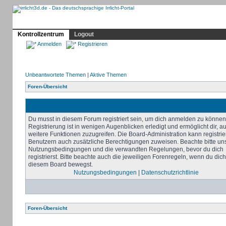
Profil
Home
Irrlicht
Hilfe
Showcase
Forum
Kontrollzentrum
Logout
Anmelden
Registrieren
Unbeantwortete Themen
|
Aktive Themen
Foren-Übersicht
Du musst in diesem Forum registriert sein, um dich anmelden zu können
Registrierung ist in wenigen Augenblicken erledigt und ermöglicht dir, au
weitere Funktionen zuzugreifen. Die Board-Administration kann registrie
Benutzern auch zusätzliche Berechtigungen zuweisen. Beachte bitte un
Nutzungsbedingungen und die verwandten Regelungen, bevor du dich
registrierst. Bitte beachte auch die jeweiligen Forenregeln, wenn du dich
diesem Board bewegst.
Nutzungsbedingungen
|
Datenschutzrichtlinie
Foren-Übersicht