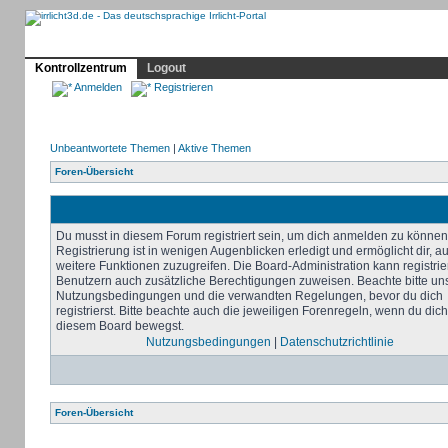
Profil
Home
Irrlicht
Hilfe
Showcase
Forum
Kontrollzentrum
Logout
Anmelden
Registrieren
Unbeantwortete Themen
|
Aktive Themen
Foren-Übersicht
Du musst in diesem Forum registriert sein, um dich anmelden zu können
Registrierung ist in wenigen Augenblicken erledigt und ermöglicht dir, au
weitere Funktionen zuzugreifen. Die Board-Administration kann registrie
Benutzern auch zusätzliche Berechtigungen zuweisen. Beachte bitte un
Nutzungsbedingungen und die verwandten Regelungen, bevor du dich
registrierst. Bitte beachte auch die jeweiligen Forenregeln, wenn du dich
diesem Board bewegst.
Nutzungsbedingungen
|
Datenschutzrichtlinie
Foren-Übersicht