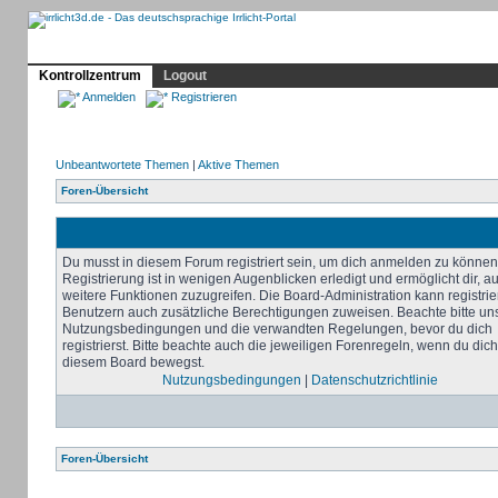
Profil
Home
Irrlicht
Hilfe
Showcase
Forum
Kontrollzentrum
Logout
Anmelden
Registrieren
Unbeantwortete Themen
|
Aktive Themen
Foren-Übersicht
Du musst in diesem Forum registriert sein, um dich anmelden zu können
Registrierung ist in wenigen Augenblicken erledigt und ermöglicht dir, au
weitere Funktionen zuzugreifen. Die Board-Administration kann registrie
Benutzern auch zusätzliche Berechtigungen zuweisen. Beachte bitte un
Nutzungsbedingungen und die verwandten Regelungen, bevor du dich
registrierst. Bitte beachte auch die jeweiligen Forenregeln, wenn du dich
diesem Board bewegst.
Nutzungsbedingungen
|
Datenschutzrichtlinie
Foren-Übersicht