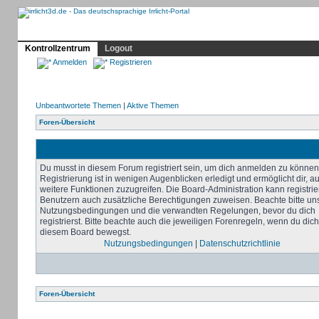
Profil
Home
Irrlicht
Hilfe
Showcase
Forum
Kontrollzentrum
Logout
Anmelden
Registrieren
Unbeantwortete Themen
|
Aktive Themen
Foren-Übersicht
Du musst in diesem Forum registriert sein, um dich anmelden zu können
Registrierung ist in wenigen Augenblicken erledigt und ermöglicht dir, au
weitere Funktionen zuzugreifen. Die Board-Administration kann registrie
Benutzern auch zusätzliche Berechtigungen zuweisen. Beachte bitte un
Nutzungsbedingungen und die verwandten Regelungen, bevor du dich
registrierst. Bitte beachte auch die jeweiligen Forenregeln, wenn du dich
diesem Board bewegst.
Nutzungsbedingungen
|
Datenschutzrichtlinie
Foren-Übersicht