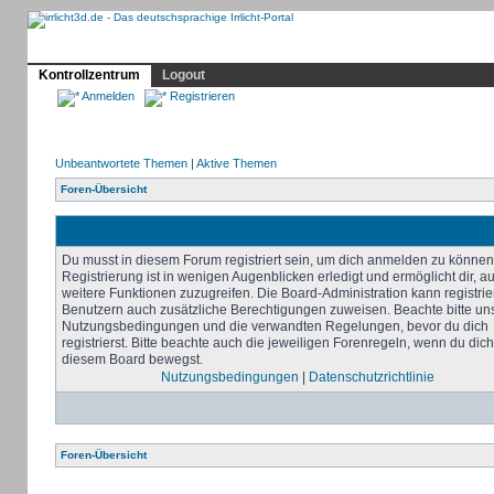
Profil
Home
Irrlicht
Hilfe
Showcase
Forum
Kontrollzentrum
Logout
Anmelden
Registrieren
Unbeantwortete Themen
|
Aktive Themen
Foren-Übersicht
Du musst in diesem Forum registriert sein, um dich anmelden zu können
Registrierung ist in wenigen Augenblicken erledigt und ermöglicht dir, au
weitere Funktionen zuzugreifen. Die Board-Administration kann registrie
Benutzern auch zusätzliche Berechtigungen zuweisen. Beachte bitte un
Nutzungsbedingungen und die verwandten Regelungen, bevor du dich
registrierst. Bitte beachte auch die jeweiligen Forenregeln, wenn du dich
diesem Board bewegst.
Nutzungsbedingungen
|
Datenschutzrichtlinie
Foren-Übersicht