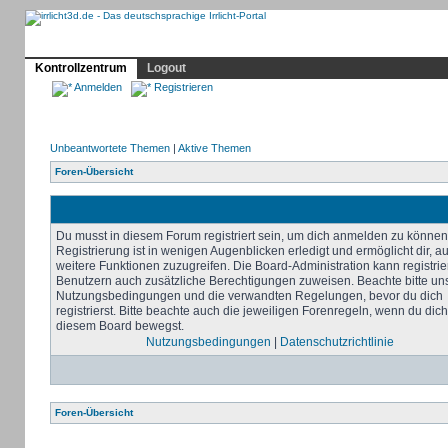
Profil
Home
Irrlicht
Hilfe
Showcase
Forum
Kontrollzentrum
Logout
Anmelden
Registrieren
Unbeantwortete Themen
|
Aktive Themen
Foren-Übersicht
Du musst in diesem Forum registriert sein, um dich anmelden zu können
Registrierung ist in wenigen Augenblicken erledigt und ermöglicht dir, au
weitere Funktionen zuzugreifen. Die Board-Administration kann registrie
Benutzern auch zusätzliche Berechtigungen zuweisen. Beachte bitte un
Nutzungsbedingungen und die verwandten Regelungen, bevor du dich
registrierst. Bitte beachte auch die jeweiligen Forenregeln, wenn du dich
diesem Board bewegst.
Nutzungsbedingungen
|
Datenschutzrichtlinie
Foren-Übersicht