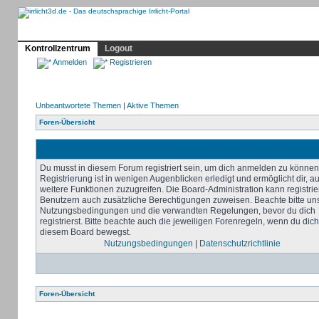
Profil
Home
Irrlicht
Hilfe
Showcase
Forum
Kontrollzentrum
Logout
Anmelden
Registrieren
Unbeantwortete Themen
|
Aktive Themen
Foren-Übersicht
Du musst in diesem Forum registriert sein, um dich anmelden zu können
Registrierung ist in wenigen Augenblicken erledigt und ermöglicht dir, au
weitere Funktionen zuzugreifen. Die Board-Administration kann registrie
Benutzern auch zusätzliche Berechtigungen zuweisen. Beachte bitte un
Nutzungsbedingungen und die verwandten Regelungen, bevor du dich
registrierst. Bitte beachte auch die jeweiligen Forenregeln, wenn du dich
diesem Board bewegst.
Nutzungsbedingungen
|
Datenschutzrichtlinie
Foren-Übersicht