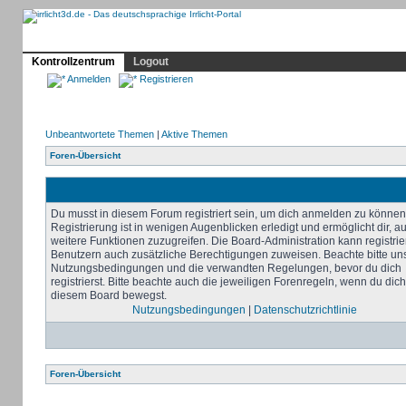
Profil
Home
Irrlicht
Hilfe
Showcase
Forum
Kontrollzentrum
Logout
Anmelden
Registrieren
Unbeantwortete Themen
|
Aktive Themen
Foren-Übersicht
Du musst in diesem Forum registriert sein, um dich anmelden zu können
Registrierung ist in wenigen Augenblicken erledigt und ermöglicht dir, au
weitere Funktionen zuzugreifen. Die Board-Administration kann registrie
Benutzern auch zusätzliche Berechtigungen zuweisen. Beachte bitte un
Nutzungsbedingungen und die verwandten Regelungen, bevor du dich
registrierst. Bitte beachte auch die jeweiligen Forenregeln, wenn du dich
diesem Board bewegst.
Nutzungsbedingungen
|
Datenschutzrichtlinie
Foren-Übersicht