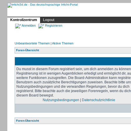
Profil
Home
Irrlicht
Hilfe
Showcase
Forum
Kontrollzentrum
Logout
Anmelden
Registrieren
Unbeantwortete Themen
|
Aktive Themen
Foren-Übersicht
Du musst in diesem Forum registriert sein, um dich anmelden zu können
Registrierung ist in wenigen Augenblicken erledigt und ermöglicht dir, au
weitere Funktionen zuzugreifen. Die Board-Administration kann registrie
Benutzern auch zusätzliche Berechtigungen zuweisen. Beachte bitte un
Nutzungsbedingungen und die verwandten Regelungen, bevor du dich
registrierst. Bitte beachte auch die jeweiligen Forenregeln, wenn du dich
diesem Board bewegst.
Nutzungsbedingungen
|
Datenschutzrichtlinie
Foren-Übersicht