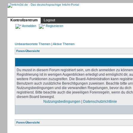
Profil
Home
Irrlicht
Hilfe
Showcase
Forum
Kontrollzentrum
Logout
Anmelden
Registrieren
Unbeantwortete Themen
|
Aktive Themen
Foren-Übersicht
Du musst in diesem Forum registriert sein, um dich anmelden zu können
Registrierung ist in wenigen Augenblicken erledigt und ermöglicht dir, au
weitere Funktionen zuzugreifen. Die Board-Administration kann registrie
Benutzern auch zusätzliche Berechtigungen zuweisen. Beachte bitte un
Nutzungsbedingungen und die verwandten Regelungen, bevor du dich
registrierst. Bitte beachte auch die jeweiligen Forenregeln, wenn du dich
diesem Board bewegst.
Nutzungsbedingungen
|
Datenschutzrichtlinie
Foren-Übersicht