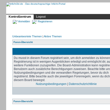
Profil
Home
Irrlicht
Hilfe
Showcase
Forum
Kontrollzentrum
Logout
Anmelden
Registrieren
Unbeantwortete Themen
|
Aktive Themen
Foren-Übersicht
Du musst in diesem Forum registriert sein, um dich anmelden zu können
Registrierung ist in wenigen Augenblicken erledigt und ermöglicht dir, au
weitere Funktionen zuzugreifen. Die Board-Administration kann registrie
Benutzern auch zusätzliche Berechtigungen zuweisen. Beachte bitte un
Nutzungsbedingungen und die verwandten Regelungen, bevor du dich
registrierst. Bitte beachte auch die jeweiligen Forenregeln, wenn du dich
diesem Board bewegst.
Nutzungsbedingungen
|
Datenschutzrichtlinie
Foren-Übersicht