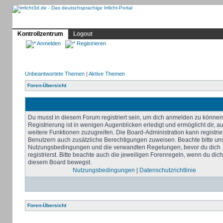
Profil
Home
Irrlicht
Hilfe
Showcase
Forum
Kontrollzentrum
Logout
Anmelden
Registrieren
Unbeantwortete Themen
|
Aktive Themen
Foren-Übersicht
Du musst in diesem Forum registriert sein, um dich anmelden zu können
Registrierung ist in wenigen Augenblicken erledigt und ermöglicht dir, au
weitere Funktionen zuzugreifen. Die Board-Administration kann registrie
Benutzern auch zusätzliche Berechtigungen zuweisen. Beachte bitte un
Nutzungsbedingungen und die verwandten Regelungen, bevor du dich
registrierst. Bitte beachte auch die jeweiligen Forenregeln, wenn du dich
diesem Board bewegst.
Nutzungsbedingungen
|
Datenschutzrichtlinie
Foren-Übersicht